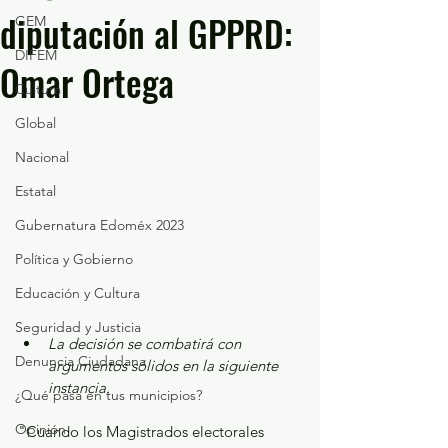
diputación al GPPRD:
GEM
DIFEM
Omar Ortega
Cultura
Global
Nacional
Estatal
Gubernatura Edoméx 2023
Política y Gobierno
Educación y Cultura
Seguridad y Justicia
La decisión se combatirá con 
Denuncia Ciudadana
argumentos sólidos en la siguiente 
instancia.
¿Qué pasa en tus municipios?
Opinión
"Cuando los Magistrados electorales 