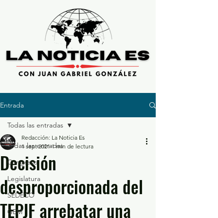
Entrada
Todas las entradas
Redacción: La Noticia Es
Todas las entradas
1 sept 2021
1 min de lectura
Decisión
Congreso
desproporcionada del
Legislatura
SEDECO
TEPJF arrebatar una
GEM