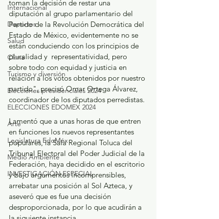
toman la decisión de restar una 
Internacional
diputación al grupo parlamentario del 
Partido de la Revolución Democrática del 
Deportes
Estado de México, evidentemente no se 
Salud
están conduciendo con los principios de 
pluralidad y  representatividad, pero 
Clima
sobre todo con equidad y justicia en 
Turismo y diversión
relación a los votos obtenidos por nuestro 
partido", precisó Omar Ortega Álvarez, 
Elecciones presidenciales 2024
coordinador de los diputados perredistas.
ELECCIONES EDOMEX 2024
Lamentó que a unas horas de que entren 
Arte
en funciones los nuevos representantes 
Legislatura EdoMéx
populares, la Sala Regional Toluca del 
Tribunal Electoral del Poder Judicial de la 
Medio Ambiente
Federación, haya decidido en el escritorio 
INVESTIGACIÓN ESPECIAL
y bajo argumentos incomprensibles, 
arrebatar una posición al Sol Azteca, y 
aseveró que es fue una decisión 
desproporcionada, por lo que acudirán a 
la siguiente instancia.