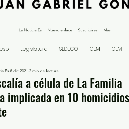
La Noticia Es
Nuevo enlace
Suscribirse
Más
eso
Legislatura
SEDECO
GEM
GEM
ia Es
statal
8 dic 2021
Gubernatura Edoméx 2023
2 min de lectura
Política y
scalía a célula de La Familia
 implicada en 10 homicidios
eguridad y Justicia
Denuncia Ciudadana
te
ios?
Opinión
Internacional
Deportes