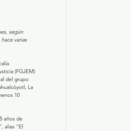
nes, según 
hace varias 
alía 
usticia (FGJEM) 
al del grupo 
hualcóyotl, La 
menos 10 
35 años de 
 alias “El 