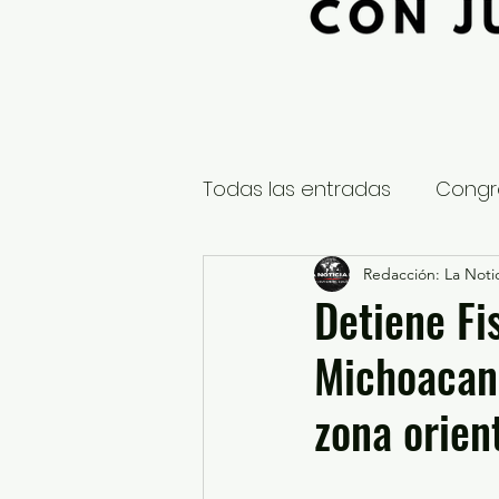
Todas las entradas
Congr
Global
Nacional
Redacción: La Notic
E
Detiene Fi
Michoacana
Educación y Cultura
S
zona orien
¿Qué pasa en tus municip