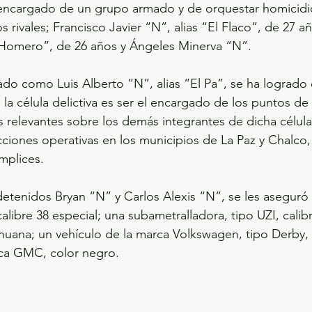
 encargado de un grupo armado y de orquestar homicidi
 rivales; Francisco Javier “N”, alias “El Flaco”, de 27 añ
l Homero”, de 26 años y Ángeles Minerva “N”. 
cado como Luis Alberto “N”, alias “El Pa”, se ha logrado
 la célula delictiva es ser el encargado de los puntos de
relevantes sobre los demás integrantes de dicha célula,
acciones operativas en los municipios de La Paz y Chalco,
mplices. 
etenidos Bryan “N” y Carlos Alexis “N”, se les aseguró
calibre 38 especial; una subametralladora, tipo UZI, cali
huana; un vehículo de la marca Volkswagen, tipo Derby,
ca GMC, color negro.