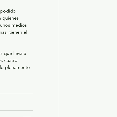
 podido 
n quienes 
lgunos medios 
as, tienen el 
s que lleva a 
os cuatro 
do plenamente 