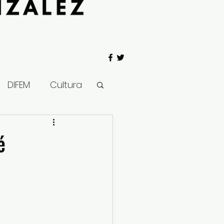
DIFEM
Cultura
 Gobierno
é
Salud
Clima