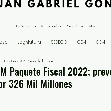
La Noticia Es
Nuevo enlace
Suscribirse
Más
eso
Legislatura
SEDECO
GEM
GEM
ia Es
statal
21 nov 2021
Gubernatura Edoméx 2023
3 min de lectura
Política y
M Paquete Fiscal 2022; prev
or 326 Mil Millones
eguridad y Justicia
Denuncia Ciudadana
ios?
Opinión
Internacional
Deportes