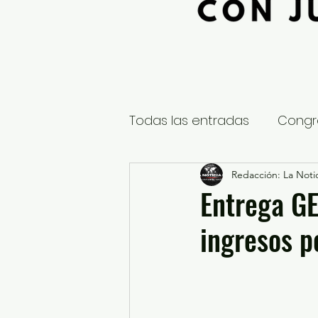
Todas las entradas
Congr
Global
Nacional
Redacción: La Notic
E
Entrega GE
ingresos p
Educación y Cultura
S
¿Qué pasa en tus municip