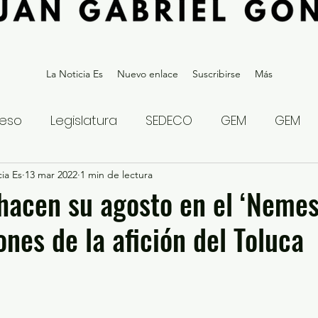
La Noticia Es
Nuevo enlace
Suscribirse
Más
eso
Legislatura
SEDECO
GEM
GEM
ia Es
statal
13 mar 2022
Gubernatura Edoméx 2023
1 min de lectura
Política y
hacen su agosto en el ‘Nemes
ones de la afición del Toluca
eguridad y Justicia
Denuncia Ciudadana
ios?
Opinión
Internacional
Deportes