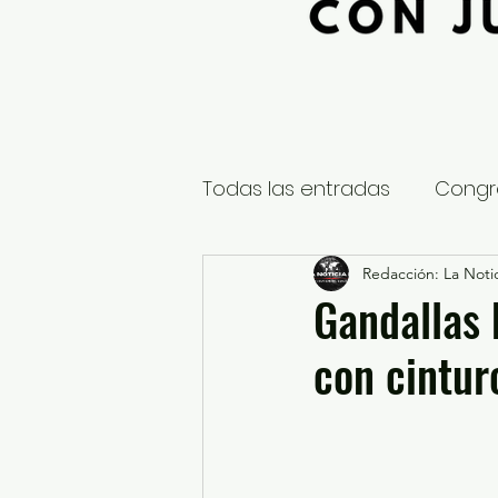
Todas las entradas
Congr
Global
Nacional
Redacción: La Notic
E
Gandallas 
con cintur
Educación y Cultura
S
¿Qué pasa en tus municip