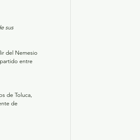
e sus 
lir del Nemesio 
partido entre 
os de Toluca, 
ente de 