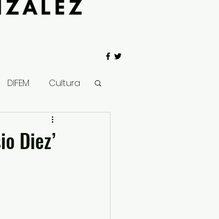
DIFEM
Cultura
 Gobierno
io Diez’
Salud
Clima