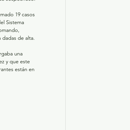
rmado 19 casos 
el Sistema 
Comando, 
 dadas de alta.
rgaba una 
ez y que este 
antes están en 