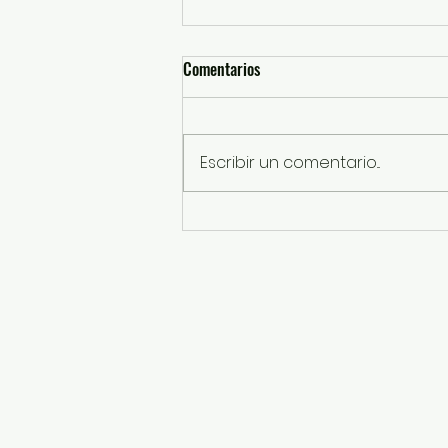
Comentarios
Escribir un comentario...
Más de 6 mil 800 personas
disfrutan la edición “Circo” de
TransformARTE