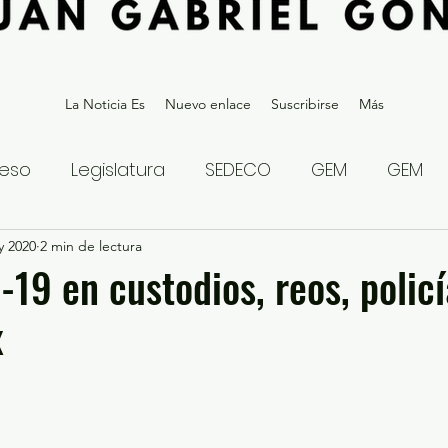
La Noticia Es
Nuevo enlace
Suscribirse
Más
eso
Legislatura
SEDECO
GEM
GEM
y 2020
statal
2 min de lectura
Gubernatura Edoméx 2023
Política y
19 en custodios, reos, policí
x
eguridad y Justicia
Denuncia Ciudadana
ios?
Opinión
Internacional
Deportes