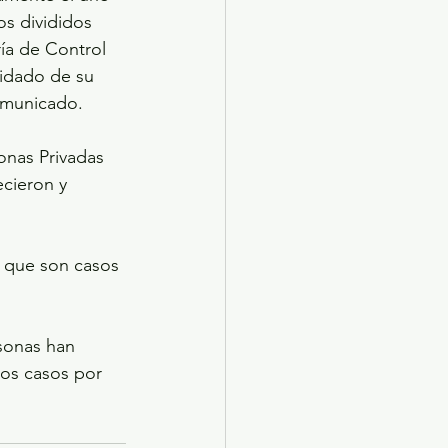
s divididos 
ría de Control 
uidado de su 
comunicado.
onas Privadas 
ecieron y 
a que son casos 
sonas han 
los casos por 