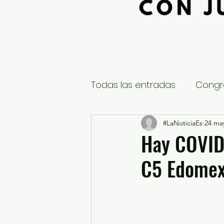
Todas las entradas
Congr
Global
Nacional
#LaNoticiaEs
24 ma
E
Hay COVID-
C5 Edome
Educación y Cultura
S
¿Qué pasa en tus municip