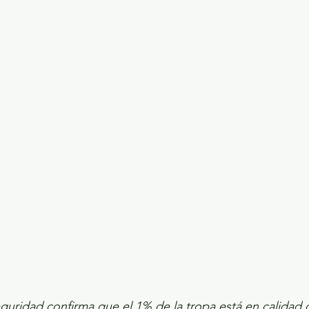
ecciones presidenciales 2024
ELECCIONES EDOME
dio Ambiente
INVESTIGACIÓN ESPECIAL
eguridad confirma que el 1% de la tropa está en calidad