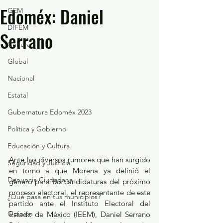
Edoméx: Daniel
GEM
DIFEM
Serrano
Cultura
Global
Nacional
Estatal
Gubernatura Edoméx 2023
Política y Gobierno
Educación y Cultura
Ante los diversos rumores que han surgido 
Seguridad y Justicia
en torno a que Morena ya definió el 
Denuncia Ciudadana
género para las candidaturas del próximo 
proceso electoral, el representante de este 
¿Qué pasa en tus municipios?
partido ante el Instituto Electoral del 
Opinión
Estado de México (IEEM), Daniel Serrano 