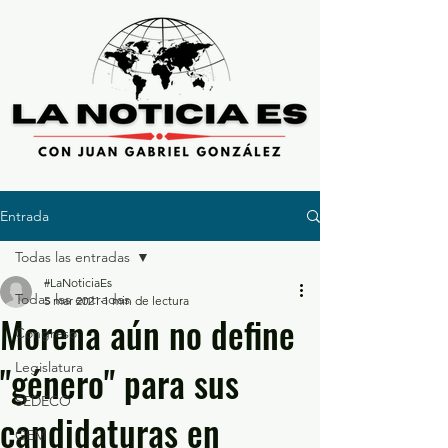
Entrada
Todas las entradas
#LaNoticiaEs
Todas las entradas
5 mar 2021
1 min de lectura
Morena aún no define
Congreso
"género" para sus
Legislatura
SEDECO
candidaturas en
GEM