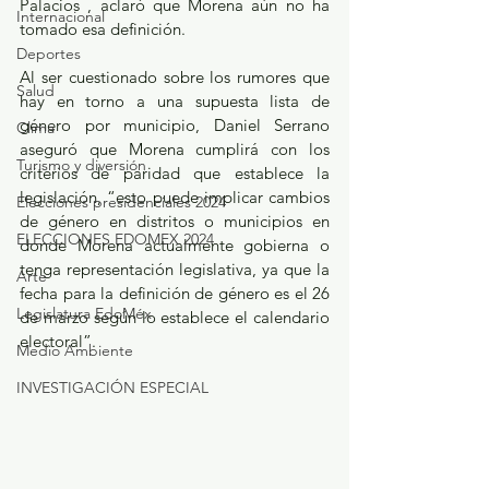
Palacios , aclaró que Morena aún no ha 
Internacional
tomado esa definición.
Deportes
Al ser cuestionado sobre los rumores que 
Salud
hay en torno a una supuesta lista de 
género por municipio, Daniel Serrano 
Clima
aseguró que Morena cumplirá con los 
Turismo y diversión
criterios de paridad que establece la 
legislación, “esto puede implicar cambios 
Elecciones presidenciales 2024
de género en distritos o municipios en 
ELECCIONES EDOMEX 2024
donde Morena actualmente gobierna o 
tenga representación legislativa, ya que la 
Arte
fecha para la definición de género es el 26 
Legislatura EdoMéx
de marzo según lo establece el calendario 
electoral”.
Medio Ambiente
INVESTIGACIÓN ESPECIAL