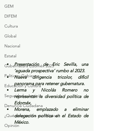
GEM
DIFEM
Cultura
Global
Nacional
Estatal
Presentación de Eric Sevilla, una 
Gubernatura Edoméx 2023
‘aguada prospectiva’ rumbo al 2023.
Política y Gobierno
Nueva dirigencia tricolor, difícil 
panorama para retener gubernatura.
Educación y Cultura
Lerma y Nicolás Romero no 
Seguridad y Justicia
representan la diversidad política de 
Edoméx.
Denuncia Ciudadana
Morena, emplazado a eliminar 
¿Qué pasa en tus municipios?
delegación política en el Estado de 
México.
Opinión