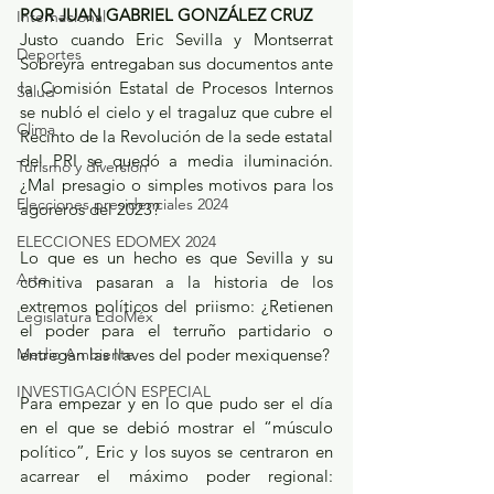
POR JUAN GABRIEL GONZÁLEZ CRUZ
Internacional
Justo cuando Eric Sevilla y Montserrat 
Deportes
Sobreyra entregaban sus documentos ante 
la Comisión Estatal de Procesos Internos 
Salud
se nubló el cielo y el tragaluz que cubre el 
Clima
Recinto de la Revolución de la sede estatal 
del PRI se quedó a media iluminación. 
Turismo y diversión
¿Mal presagio o simples motivos para los 
Elecciones presidenciales 2024
agoreros del 2023?
ELECCIONES EDOMEX 2024
Lo que es un hecho es que Sevilla y su 
Arte
comitiva pasaran a la historia de los 
extremos políticos del priismo: ¿Retienen 
Legislatura EdoMéx
el poder para el terruño partidario o 
Medio Ambiente
entregan las llaves del poder mexiquense?
INVESTIGACIÓN ESPECIAL
Para empezar y en lo que pudo ser el día 
en el que se debió mostrar el “músculo 
político”, Eric y los suyos se centraron en 
acarrear el máximo poder regional: 