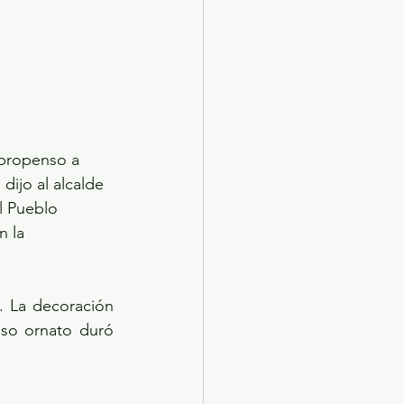
 propenso a 
dijo al alcalde 
l Pueblo 
 la 
. La decoración 
so ornato duró 