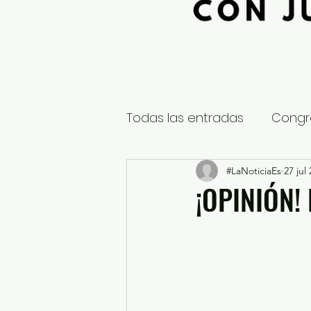
Todas las entradas
Congr
Global
Nacional
#LaNoticiaEs
27 jul
E
¡OPINIÓN!
Educación y Cultura
S
¿Qué pasa en tus municip