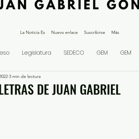
La Noticia Es
Nuevo enlace
Suscribirse
Más
eso
Legislatura
SEDECO
GEM
GEM
 2022
statal
3 min de lectura
Gubernatura Edoméx 2023
Política y
 LETRAS DE JUAN GABRIEL
eguridad y Justicia
Denuncia Ciudadana
ios?
Opinión
Internacional
Deportes