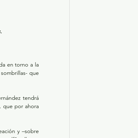
.
 en torno a la 
 sombrillas- que 
rnández tendrá 
, que por ahora 
ación y –sobre 