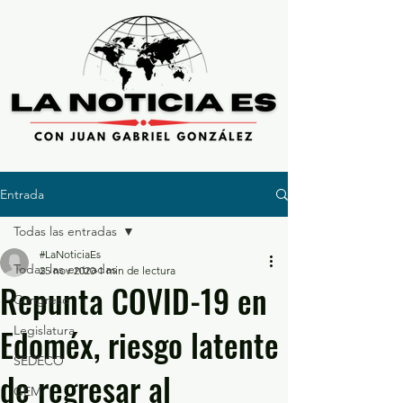
Entrada
Todas las entradas
#LaNoticiaEs
Todas las entradas
25 nov 2020
1 min de lectura
Repunta COVID-19 en
Congreso
Edoméx, riesgo latente
Legislatura
SEDECO
de regresar al
GEM