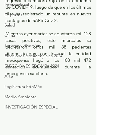
regresar a semáforo rojo de la epidemia 
Internacional
de COVID-19, luego de que en los últimos 
días ha registrado un repunte en nuevos 
Deportes
contagios de SARS-Cov-2.
Salud
Mientras ayer martes se apuntaron mil 128 
Clima
casos positivos, este miércoles se 
Turismo y diversión
decretaron otros mil 88 pacientes 
diagnosticados, con lo cual la entidad 
Elecciones presidenciales 2024
mexiquense llegó a los 108 mil 472 
ELECCIONES EDOMEX 2024
contagios acumulados durante la 
emergencia sanitaria.
Arte
Legislatura EdoMéx
Medio Ambiente
INVESTIGACIÓN ESPECIAL