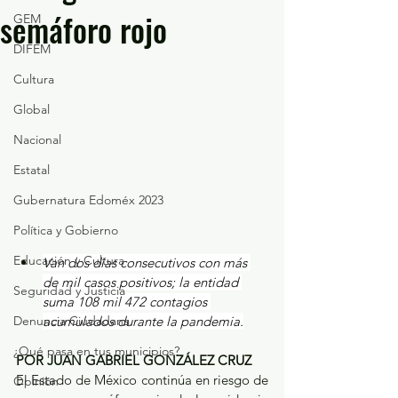
semáforo rojo
GEM
DIFEM
Cultura
Global
Nacional
Estatal
Gubernatura Edoméx 2023
Política y Gobierno
Educación y Cultura
Van dos días consecutivos con más 
de mil casos positivos; la entidad 
Seguridad y Justicia
suma 108 mil 472 contagios 
Denuncia Ciudadana
acumulados durante la pandemia.
¿Qué pasa en tus municipios?
POR JUAN GABRIEL GONZÁLEZ CRUZ
El Estado de México continúa en riesgo de 
Opinión