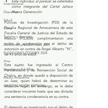
Este individuo al parecer se ostentaba 
Internacional
como integrante del Cártel Jalisco 
Nueva Generación.
Deportes
Salud
Policías de Investigación (PDI) de la 
Fiscalía Regional de Amecameca de esta 
Clima
Fiscalía General de Justicia del Estado de 
Turismo y diversión
México (FGJEM) cumplimentaron una 
orden de aprehensión por el delito de 
Elecciones presidenciales 2024
extorsión en contra de Ángel Alberto “N”, 
ELECCIONES EDOMEX 2024
de 43 años de edad.
Arte
Este sujeto fue ingresado al Centro 
Legislatura EdoMéx
Penitenciario y de Reinserción Social de 
Chalco, en donde quedó a disposición de 
Medio Ambiente
un Juez, quien habrá de determinar su 
INVESTIGACIÓN ESPECIAL
situación legal, sin embargo, se le debe 
considerar inocente hasta que sea dictada 
una sentencia condenatoria en su contra.
El detenido es investigado por el delito de 