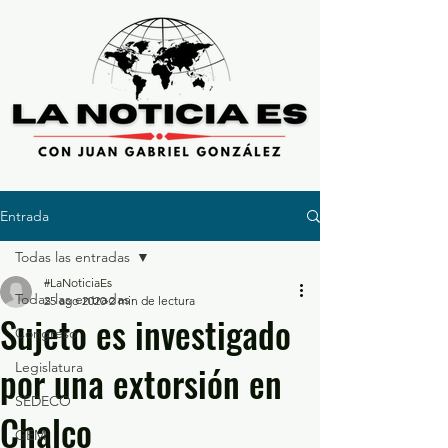
Entrada
Todas las entradas
#LaNoticiaEs
Todas las entradas
25 ago 2020
2 min de lectura
Sujeto es investigado
Congreso
por una extorsión en
Legislatura
SEDECO
Chalco
GEM