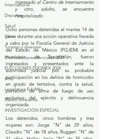
ingresado al Centro de Internamiento 
Internacional
y otro, adulto, se encuentra 
Deportes
hospitalizado.
Salud
Ocho personas detenidas el martes 14 de 
junio durante una acción operativa llevada 
Clima
a cabo por la Fiscalía General de Justicia 
Turismo y diversión
del Estado de México (FGJEM) en el 
municipio de Texcaltitlán, fueron 
Elecciones presidenciales 2024
ingresados y presentados ante la 
ELECCIONES EDOMEX 2024
autoridad judicial por su probable 
participación en los delitos de homicidio 
Arte
en grado de tentativa, contra la salud, 
Legislatura EdoMéx
portación de arma de fuego de uso 
exclusivo del ejército y delincuencia 
Medio Ambiente
organizada.
INVESTIGACIÓN ESPECIAL
Los detenidos, cinco hombres y tres 
mujeres son: Jorge “N” de 29 años, 
Claudio “N” de 18 años, Ruggeri “N” de 
31 años, Halley Jesús “N” de 35 años, 