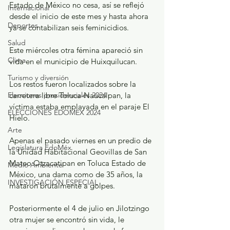
Estado de México no cesa, así se reflejó 
Internacional
desde el inicio de este mes y hasta ahora 
Deportes
ya se contabilizan seis feminicidios.
Salud
Este miércoles otra fémina apareció sin 
Clima
vida en el municipio de Huixquilucan.
Turismo y diversión
Los restos fueron localizados sobre la 
Elecciones presidenciales 2024
carretera libre Toluca-Naucalpan, la 
víctima estaba emplayada en el paraje El 
ELECCIONES EDOMEX 2024
Hielo.
Arte
Apenas el pasado viernes en un predio de 
Legislatura EdoMéx
la Unidad Habitacional Geovillas de San 
Mateo Otzacatipan en Toluca Estado de 
Medio Ambiente
México, una dama como de 35 años, la 
INVESTIGACIÓN ESPECIAL
mataron brutalmente a golpes.
Posteriormente el 4 de julio en Jilotzingo 
otra mujer se encontró sin vida, le 