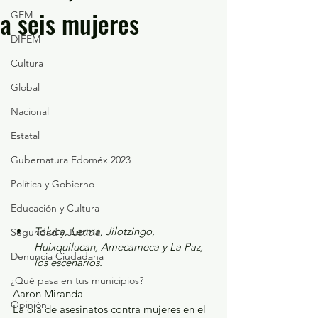
a seis mujeres
GEM
DIFEM
Cultura
Global
Nacional
Estatal
Gubernatura Edoméx 2023
Política y Gobierno
Educación y Cultura
Toluca, Lerma, Jilotzingo, 
Seguridad y Justicia
Huixquilucan, Amecameca y La Paz, 
Denuncia Ciudadana
los escenarios.
¿Qué pasa en tus municipios?
Aaron Miranda
Opinión
La ola de asesinatos contra mujeres en el 