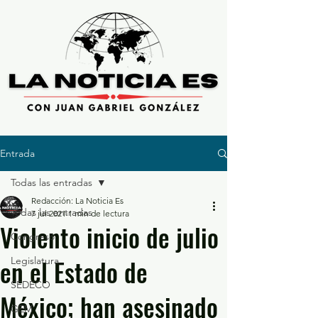
Entrada
Todas las entradas
Redacción: La Noticia Es
Todas las entradas
7 jul 2021
1 min de lectura
Violento inicio de julio
Congreso
en el Estado de
Legislatura
SEDECO
México; han asesinado
GEM