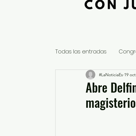
Todas las entradas
Congr
Global
Nacional
#LaNoticiaEs
19 oct
E
Abre Delfi
magisteri
Educación y Cultura
S
¿Qué pasa en tus municip