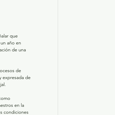
alar que 
 un año en 
pación de una 
rocesos de 
 y expresada de 
al.
 como 
estros en la 
s condiciones 