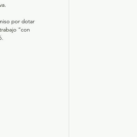
va.
miso por dotar 
trabajo “con 
ó.