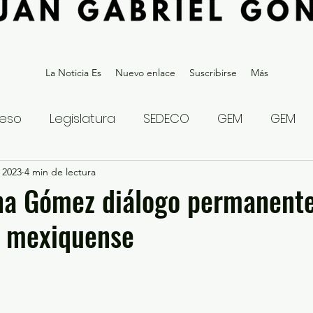
La Noticia Es
Nuevo enlace
Suscribirse
Más
eso
Legislatura
SEDECO
GEM
GEM
 2023
statal
4 min de lectura
Gubernatura Edoméx 2023
Política y
na Gómez diálogo permanente
o mexiquense
eguridad y Justicia
Denuncia Ciudadana
ios?
Opinión
Internacional
Deportes