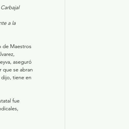
Carbajal 
te a la 
to de Maestros 
varez, 
eyva, aseguró 
r que se abran 
dijo, tiene en 
tatal fue 
dicales, 