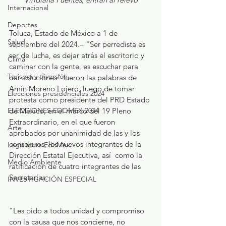
Internacional
Deportes
Toluca, Estado de México a 1 de 
Salud
septiembre del 2024.– "Ser perredista es 
ser de lucha, es dejar atrás el escritorio y 
Clima
caminar con la gente, es escuchar para 
Turismo y diversión
dar soluciones" fueron las palabras de 
Amin Moreno Lojero, luego de tomar 
Elecciones presidenciales 2024
protesta como presidente del PRD Estado 
de México, en el marco del 19 Pleno 
ELECCIONES EDOMEX 2024
Extraordinario, en el que fueron 
Arte
aprobados por unanimidad de las y los 
consejeros, los nuevos integrantes de la 
Legislatura EdoMéx
Dirección Estatal Ejecutiva, así  como la 
Medio Ambiente
ratificación de cuatro integrantes de las 
Secretarías.
INVESTIGACIÓN ESPECIAL
"Les pido a todos unidad y compromiso 
con la causa que nos concierne, no 