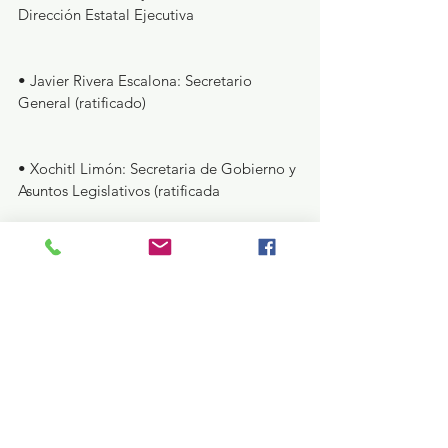
Dirección Estatal Ejecutiva
• Javier Rivera Escalona: Secretario 
General (ratificado)
• Xochitl Limón: Secretaria de Gobierno y 
Asuntos Legislativos (ratificada
• Julieta Bautista: Secretaria de Asuntos 
Electorales (ratificada)
• Juan Olvera: Secretario de Planeación 
Estratégica (ratificado)
• Sara Mora: Secretaria de Agendas