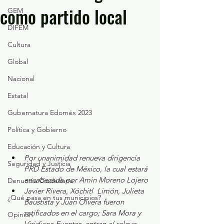
como partido local
GEM
DIFEM
Cultura
Global
Nacional
Estatal
Gubernatura Edoméx 2023
Política y Gobierno
Educación y Cultura
Por unanimidad renueva dirigencia 
Seguridad y Justicia
PRD Estado de México, la cual estará 
encabezada por Amin Moreno Lojero
Denuncia Ciudadana
Javier Rivera, Xóchitl  Limón, Julieta 
¿Qué pasa en tus municipios?
Baustista y Juan Olvera fueron 
ratificados en el cargo; Sara Mora y 
Opinión
Viridiana Fuentes, entran al relevo