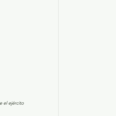
X 2024
Arte
 el ejército 