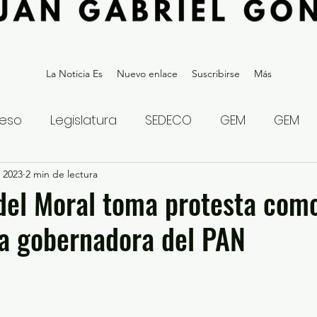
La Noticia Es
Nuevo enlace
Suscribirse
Más
eso
Legislatura
SEDECO
GEM
GEM
 2023
statal
2 min de lectura
Gubernatura Edoméx 2023
Política y
del Moral toma protesta com
a gobernadora del PAN
eguridad y Justicia
Denuncia Ciudadana
ios?
Opinión
Internacional
Deportes