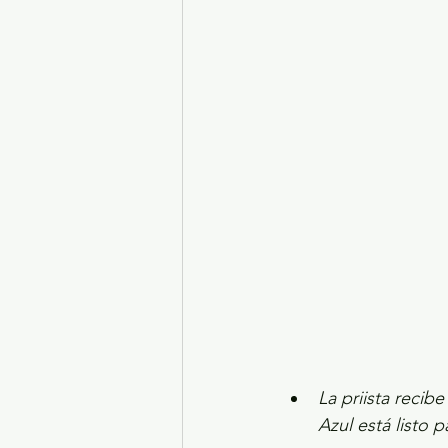
Turismo y diversión
El
Legislatura EdoMéx
Me
La priista recib
Azul está listo 