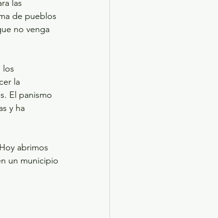
ra las 
ama de pueblos 
que no venga 
 los 
er la 
s. El panismo 
s y ha 
“Hoy abrimos 
en un municipio 