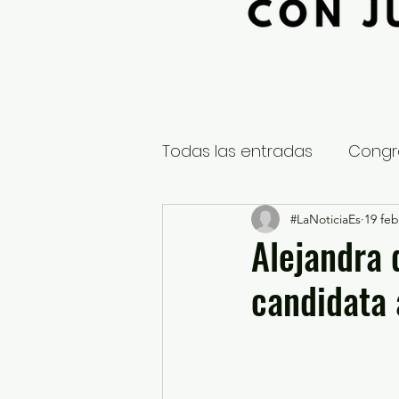
Todas las entradas
Congr
Global
Nacional
#LaNoticiaEs
19 feb
E
Alejandra 
candidata 
Educación y Cultura
S
¿Qué pasa en tus municip