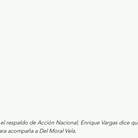
ecciones presidenciales 2024
ELECCIONES EDOME
dio Ambiente
INVESTIGACIÓN ESPECIAL
e el respaldo de Acción Nacional; Enrique Vargas dice que
para acompaña a Del Moral Vela.