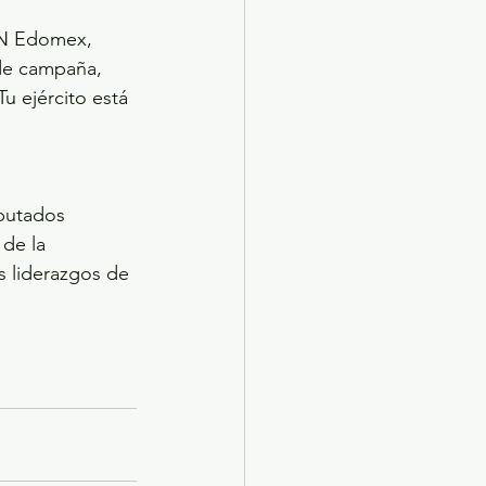
PAN Edomex, 
de campaña, 
 ejército está 
putados 
 de la 
 liderazgos de 