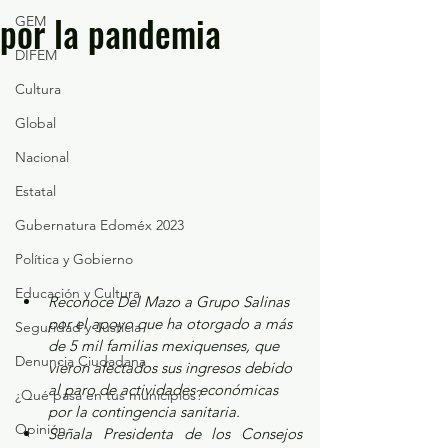
por la pandemia
GEM
DIFEM
Cultura
Global
Nacional
Estatal
Gubernatura Edoméx 2023
Política y Gobierno
Educación y Cultura
Reconoce Del Mazo a Grupo Salinas 
por el apoyo que ha otorgado a más 
Seguridad y Justicia
de 5 mil familias mexiquenses, que 
Denuncia Ciudadana
vieron afectados sus ingresos debido 
al paro de actividades económicas 
¿Qué pasa en tus municipios?
por la contingencia sanitaria.
Opinión
Señala Presidenta de los Consejos 