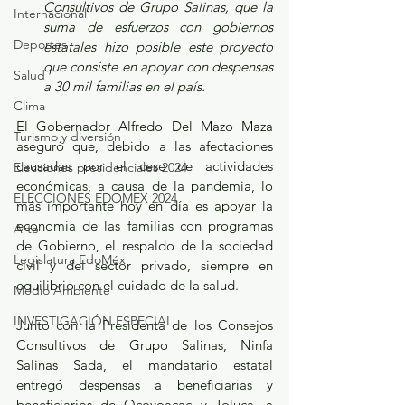
Consultivos de Grupo Salinas, que la 
Internacional
suma de esfuerzos con gobiernos 
Deportes
estatales hizo posible este proyecto 
que consiste en apoyar con despensas 
Salud
a 30 mil familias en el país.
Clima
El Gobernador Alfredo Del Mazo Maza 
Turismo y diversión
aseguró que, debido a las afectaciones 
causadas por el cese de actividades 
Elecciones presidenciales 2024
económicas, a causa de la pandemia, lo 
ELECCIONES EDOMEX 2024
más importante hoy en día es apoyar la 
economía de las familias con programas 
Arte
de Gobierno, el respaldo de la sociedad 
Legislatura EdoMéx
civil y del sector privado, siempre en 
equilibrio con el cuidado de la salud.
Medio Ambiente
INVESTIGACIÓN ESPECIAL
Junto con la Presidenta de los Consejos 
Consultivos de Grupo Salinas, Ninfa 
Salinas Sada, el mandatario estatal 
entregó despensas a beneficiarias y 
beneficiarios de Ocoyoacac y Toluca, a 