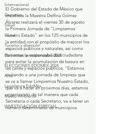
Internacional
El Gobierno del Estado de México que 
Deportes
encabeza la Maestra Delfina Gómez 
Álvarez realizará el viernes 30 de agosto 
Salud
la Primera Jornada de “Limpiemos 
Clima
nuestro Estado” en los 125 municipios de 
la entidad con el propósito de mejorar los 
Turismo y diversión
espacios públicos y naturales, así como 
fomentar la responsabilidad ciudadana 
Elecciones presidenciales 2024
para evitar la acumulación de basura en 
ELECCIONES EDOMEX 2024
las calles y espacios públicos, “Estamos 
invitando a una jornada de limpieza que 
Arte
se va a llamar Limpiemos Nuestro Estado, 
Legislatura EdoMéx
que va a hacer en próximos días, estamos 
organizando de tal manera que cada 
Medio Ambiente
Secretaría o cada Secretario, va a tener un 
INVESTIGACIÓN ESPECIAL
número determinado de municipios.