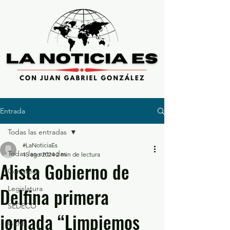
Entrada
Todas las entradas
#LaNoticiaEs
Todas las entradas
15 ago 2024
2 min de lectura
Alista Gobierno de
Congreso
Delfina primera
Legislatura
SEDECO
jornada “Limpiemos
GEM