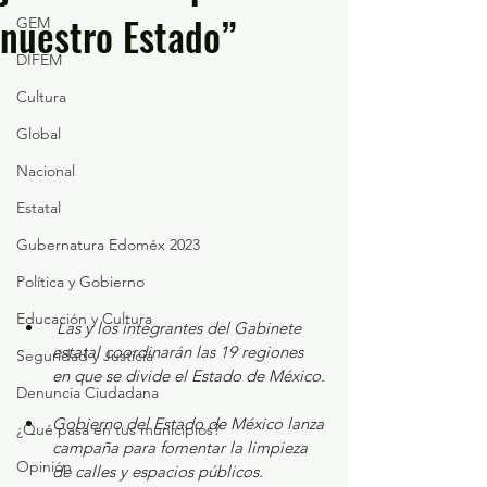
nuestro Estado”
GEM
DIFEM
Cultura
Global
Nacional
Estatal
Gubernatura Edoméx 2023
Política y Gobierno
Educación y Cultura
Las y los integrantes del Gabinete 
estatal coordinarán las 19 regiones 
Seguridad y Justicia
en que se divide el Estado de México.
Denuncia Ciudadana
Gobierno del Estado de México lanza 
¿Qué pasa en tus municipios?
campaña para fomentar la limpieza 
Opinión
de calles y espacios públicos.