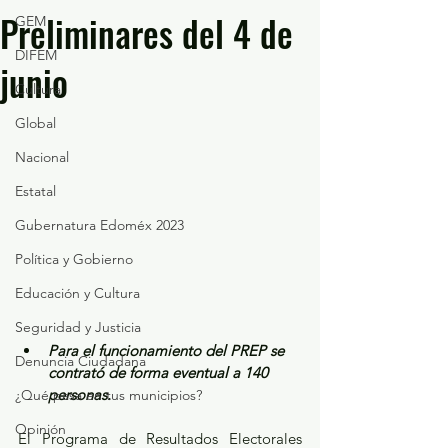
Preliminares del 4 de
GEM
DIFEM
junio
Cultura
Global
Nacional
Estatal
Gubernatura Edoméx 2023
Política y Gobierno
Educación y Cultura
Seguridad y Justicia
Para el funcionamiento del PREP se 
Denuncia Ciudadana
contrató de forma eventual a 140 
personas.
¿Qué pasa en tus municipios?
Opinión
El Programa de Resultados Electorales 