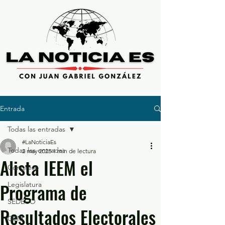
Entrada
Todas las entradas
#LaNoticiaEs
Todas las entradas
2 may 2023
1 min de lectura
Alista IEEM el
Congreso
Programa de
Legislatura
SEDECO
Resultados Electorales
GEM