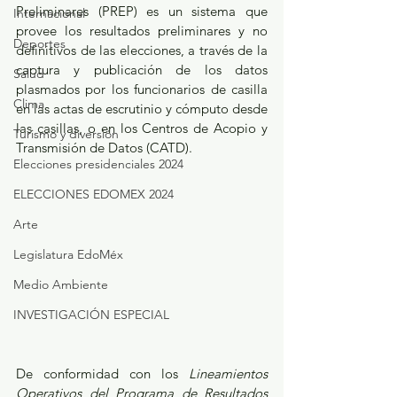
Preliminares (PREP) es un sistema que 
Internacional
provee los resultados preliminares y no 
Deportes
definitivos de las elecciones, a través de la 
captura y publicación de los datos 
Salud
plasmados por los funcionarios de casilla 
Clima
en las actas de escrutinio y cómputo desde 
las casillas, o en los Centros de Acopio y 
Turismo y diversión
Transmisión de Datos (CATD).
Elecciones presidenciales 2024
ELECCIONES EDOMEX 2024
Arte
Legislatura EdoMéx
Medio Ambiente
INVESTIGACIÓN ESPECIAL
De conformidad con los 
Lineamientos 
Operativos del Programa de Resultados 