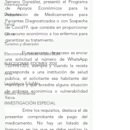
Serrano González, presentó el Programa 
Internacional
de Apoyos Económicos para la 
Adquisición de Medicamentos para 
Deportes
Pacientes Diagnosticados o con Sospecha 
Salud
de Covid19, que consiste en proporcionar 
un recurso económico a los enfermos para 
Clima
garantizar su tratamiento.
Turismo y diversión
             El mecanismo de acceso es enviar 
Elecciones presidenciales 2024
una solicitud al número de WhatsApp 
ELECCIONES EDOMEX 2024
7224981025, siempre y cuando la receta 
corresponda a una institución de salud 
Arte
pública, el solicitante sea habitante del 
Legislatura EdoMéx
municipio y que acredite alguna situación 
de pobreza económica o vulnerabilidad 
Medio Ambiente
física.
INVESTIGACIÓN ESPECIAL
             Entre los requisitos, destaca el de 
presentar comprobante de pago del 
medicamento. No hay un listado de 
farmacias en las que se debe realizar la 