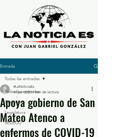
Entrada
Todas las entradas
#LaNoticiaEs
Todas las entradas
18 jun 2020
1 min de lectura
Apoya gobierno de San
Congreso
Mateo Atenco a
Legislatura
SEDECO
enfermos de COVID-19
GEM