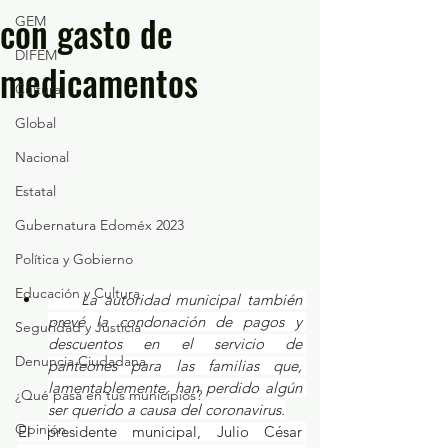
con gasto de
GEM
DIFEM
medicamentos
Cultura
Global
Nacional
Estatal
Gubernatura Edoméx 2023
Política y Gobierno
Educación y Cultura
La autoridad municipal también 
prevé la condonación de pagos y 
Seguridad y Justicia
descuentos en el servicio de 
Denuncia Ciudadana
panteones para las familias que, 
lamentablemente, han perdido algún 
¿Qué pasa en tus municipios?
ser querido a causa del coronavirus.
Opinión
El presidente municipal, Julio César 