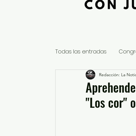
Todas las entradas
Congr
Global
Nacional
Redacción: La Notic
E
Aprehenden
"Los cor" 
Educación y Cultura
S
¿Qué pasa en tus municip