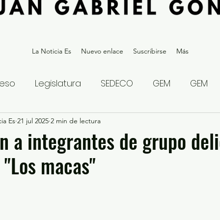
La Noticia Es
Nuevo enlace
Suscribirse
Más
eso
Legislatura
SEDECO
GEM
GEM
ia Es
statal
21 jul 2025
Gubernatura Edoméx 2023
2 min de lectura
Política y
 a integrantes de grupo deli
o "Los macas"
eguridad y Justicia
Denuncia Ciudadana
ios?
Opinión
Internacional
Deportes