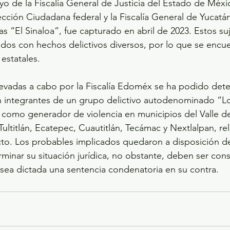
yo de la Fiscalía General de Justicia del Estado de Méxic
cción Ciudadana federal y la Fiscalía General de Yucatán
s “El Sinaloa”, fue capturado en abril de 2023. Estos su
dos con hechos delictivos diversos, por lo que se encue
estatales.
levadas a cabo por la Fiscalía Edoméx se ha podido det
an integrantes de un grupo delictivo autodenominado “L
o como generador de violencia en municipios del Valle 
Tultitlán, Ecatepec, Cuautitlán, Tecámac y Nextlalpan, r
cto. Los probables implicados quedaron a disposición d
minar su situación jurídica, no obstante, deben ser con
sea dictada una sentencia condenatoria en su contra.