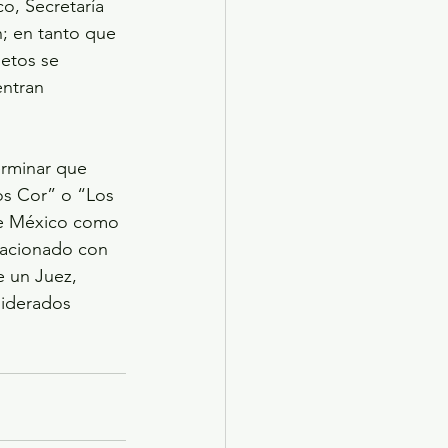
o, Secretaría 
; en tanto que 
jetos se 
ntran 
erminar que 
os Cor” o “Los 
de México como 
elacionado con 
e un Juez, 
siderados 