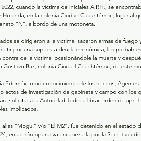
o 2022, cuando la víctima de iniciales A.P.H., se encontrab
 Holanda, en la colonia Ciudad Cuauhtémoc, lugar al qu
enato “N”, a bordo de una motoneta.
dos se dirigieron a la víctima, sacaron armas de fuego y
cutir por una supuesta deuda económica, los probables
 contra de la víctima, ocasionándole la muerte y despu
ida Gustavo Baz, colonia Ciudad Cuauhtémoc, de este mu
lía Edoméx tomó conocimiento de los hechos, Agentes de
abo actos de investigación de gabinete y campo con los 
ra solicitar a la Autoridad Judicial librar orden de apre
les implicados.
alias “Mogul” y/o “El M2”, fue detenido en el estado d
024, en acción operativa encabezada por la Secretaría de