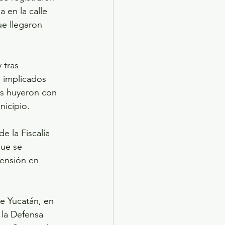
a en la calle 
e llegaron 
 tras 
 implicados 
és huyeron con 
nicipio.
 la Fiscalía 
que se 
hensión en 
e Yucatán, en 
 la Defensa 