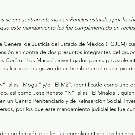
s se encuentran internos en Penales estatales por hecho
o que este mandamiento les fue cumplimentado en reclus
lía General de Justicia del Estado de México (FGJEM) c
sión en contra de dos presuntos integrantes del grupo 
 Cor” o “Los Macas”, investigados por su probable int
io calificado en agravio de un hombre en el municipio d
N”, alias “Mogul” y/o “El M2”, identificado como uno de 
rido, así como José Renato “N”, alias “El Sinaloa”, quien
en un Centro Penitenciario y de Reinserción Social, inve
versos, por los que este mandamiento judicial les fue c
de aprehensión que les fue cumplimentada, los hechos s