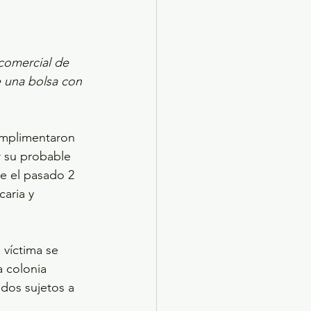
 comercial de 
e una bolsa con 
umplimentaron 
 su probable 
ue el pasado 2 
aria y 
 víctima se 
 colonia 
 dos sujetos a 