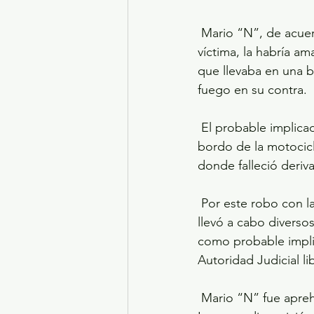
 Mario “N”, de acuerdo con la investigación, descendió del vehículo y se dirigió hacia la 
víctima, la habría 
que llevaba en una 
fuego en su contra.
 El probable implicado habría robado la bolsa con dinero y huyó junto con su cómplice a 
bordo de la motocicle
donde falleció deriv
 Por este robo con la agravante de causar la muerte, personal de la Fiscalía mexiquense 
llevó a cabo diversos
como probable implic
Autoridad Judicial l
 Mario “N” fue aprehendido e ingresado al Centro Penitenciario y de Reinserción Social de 