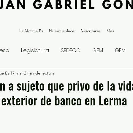
La Noticia Es
Nuevo enlace
Suscribirse
Más
eso
Legislatura
SEDECO
GEM
GEM
ia Es
statal
17 mar
2 min de lectura
Gubernatura Edoméx 2023
Política y
 a sujeto que privo de la vid
 exterior de banco en Lerma
eguridad y Justicia
Denuncia Ciudadana
ios?
Opinión
Internacional
Deportes