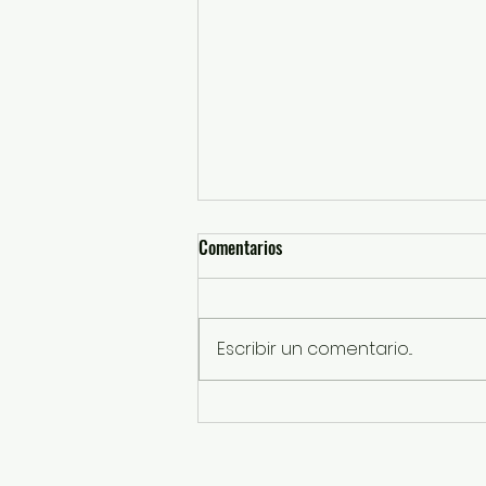
Comentarios
Escribir un comentario...
SSEM detiene a probables
responsables de robos con
violencia a tienda de conveniencia