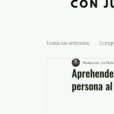
Todas las entradas
Congr
Global
Nacional
Redacción: La Notic
E
Aprehenden
persona al
Educación y Cultura
S
¿Qué pasa en tus municip