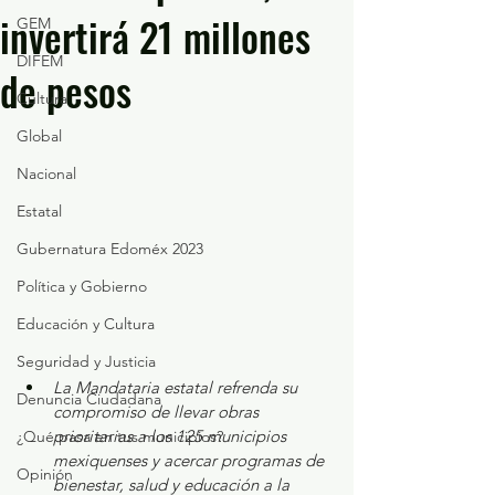
invertirá 21 millones
GEM
DIFEM
de pesos
Cultura
Global
Nacional
Estatal
Gubernatura Edoméx 2023
Política y Gobierno
Educación y Cultura
Seguridad y Justicia
La Mandataria estatal refrenda su 
Denuncia Ciudadana
compromiso de llevar obras 
prioritarias a los 125 municipios 
¿Qué pasa en tus municipios?
mexiquenses y acercar programas de 
Opinión
bienestar, salud y educación a la 