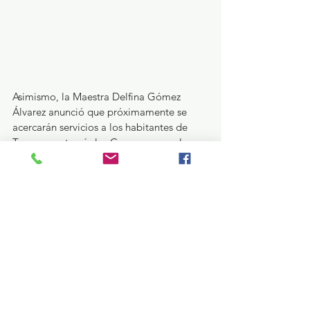
Asimismo, la Maestra Delfina Gómez 
Álvarez anunció que próximamente se 
acercarán servicios a los habitantes de 
Tezoyuca a través las Caravanas por la 
Justicia Cotidiana; las Jornadas de Salud; 
y las Jornadas de Bienestar Animal con la 
esterilización de gatos y perros tanto de 
la calle como de casa.
Precisó que los trabajos consisten en la 
construcción de tres accesos, cancha de 
futbol 7, cancha de usos múltiples, 
gradas, cerca perimetral, dos áreas de 
ejercitadores, andadores, módulos 