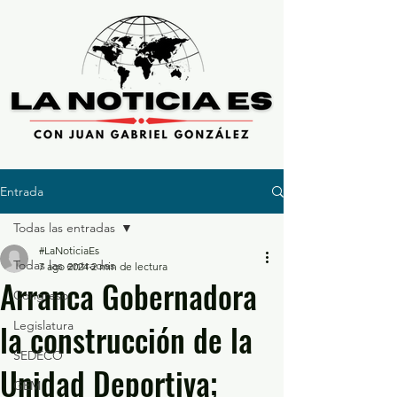
Entrada
Todas las entradas
#LaNoticiaEs
Todas las entradas
7 ago 2024
2 min de lectura
Arranca Gobernadora
Congreso
la construcción de la
Legislatura
SEDECO
Unidad Deportiva;
GEM