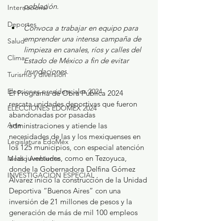
población.
Internacional
Deportes
Convoca a trabajar en equipo para 
emprender una intensa campaña de 
Salud
limpieza en canales, ríos y calles del 
Clima
Estado de México a fin de evitar 
inundaciones
.
Turismo y diversión
Elecciones presidenciales 2024
El Programa de Obra Pública 2024 
rescata unidades deportivas que fueron 
ELECCIONES EDOMEX 2024
abandonadas por pasadas 
Arte
administraciones y atiende las 
necesidades de las y los mexiquenses en 
Legislatura EdoMéx
los 125 municipios, con especial atención 
a las juventudes, como en Tezoyuca, 
Medio Ambiente
donde la Gobernadora Delfina Gómez 
INVESTIGACIÓN ESPECIAL
Álvarez inició la construcción de la Unidad 
Deportiva “Buenos Aires” con una 
inversión de 21 millones de pesos y la 
generación de más de mil 100 empleos 