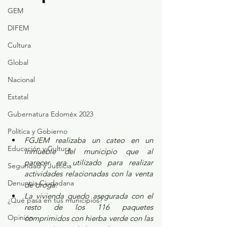
GEM
DIFEM
Cultura
Global
Nacional
Estatal
Gubernatura Edoméx 2023
Política y Gobierno
FGJEM realizaba un cateo en un 
Educación y Cultura
inmueble del municipio que al 
parecer era utilizado para realizar 
Seguridad y Justicia
actividades relacionadas con la venta 
Denuncia Ciudadana
de droga.
La vivienda quedo asegurada con el 
¿Qué pasa en tus municipios?
resto de los 116 paquetes 
Opinión
comprimidos con hierba verde con las 