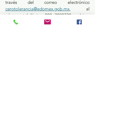
través del correo electrónico 
cerotolerancia@edomex.gob.mx
, al 
número telefónico 800 7028770, o bien, 
por medio de la aplicación FGJEdomex, 
la cual está disponible de manera gratuita 
para todos los teléfonos inteligentes de 
los sistemas iOS y Android.
¿Qué pasa en tus municipios?
Seguridad y Justicia
Ver todo
Entradas recientes