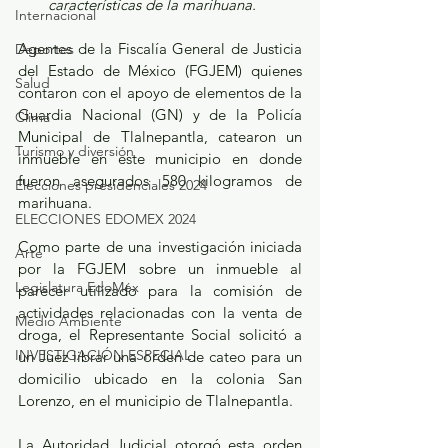
características de la marihuana.
Internacional
Agentes de la Fiscalía General de Justicia 
Deportes
del Estado de México (FGJEM) quienes 
Salud
contaron con el apoyo de elementos de la 
Guardia Nacional (GN) y de la Policía 
Clima
Municipal de Tlalnepantla, catearon un 
Turismo y diversión
inmueble en este municipio en donde 
fueron asegurados 580 kilogramos de 
Elecciones presidenciales 2024
marihuana.
ELECCIONES EDOMEX 2024
Como parte de una investigación iniciada 
Arte
por la FGJEM sobre un inmueble al 
Legislatura EdoMéx
parecer utilizado para la comisión de 
actividades relacionadas con la venta de 
Medio Ambiente
droga, el Representante Social solicitó a 
INVESTIGACIÓN ESPECIAL
un Juez librar una orden de cateo para un 
domicilio ubicado en la colonia San 
Lorenzo, en el municipio de Tlalnepantla.
La Autoridad Judicial otorgó esta orden 