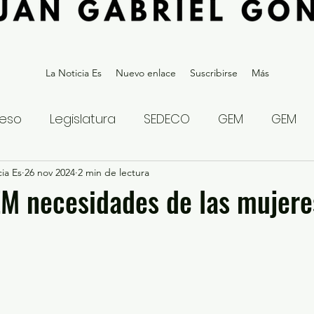
La Noticia Es
Nuevo enlace
Suscribirse
Más
eso
Legislatura
SEDECO
GEM
GEM
ia Es
statal
26 nov 2024
Gubernatura Edoméx 2023
2 min de lectura
Política y
M necesidades de las mujere
eguridad y Justicia
Denuncia Ciudadana
ios?
Opinión
Internacional
Deportes