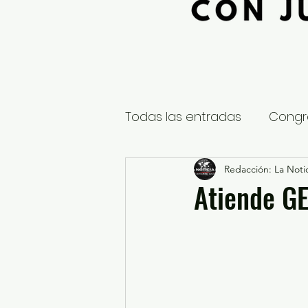
Todas las entradas
Congr
Global
Nacional
Redacción: La Notic
E
Atiende GE
Educación y Cultura
S
¿Qué pasa en tus municip