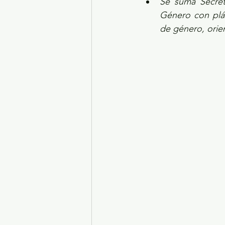
Se suma Secreta
Género con pláti
de género, orien