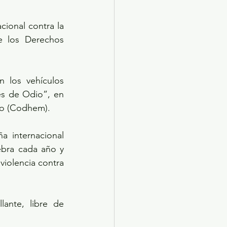
ional contra la 
e los Derechos 
 los vehículos 
es de Odio”, en 
co (Codhem).
 internacional 
bra cada año y 
iolencia contra 
ante, libre de 