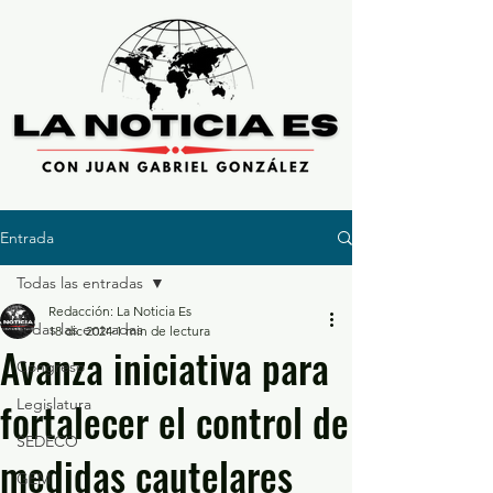
Entrada
Todas las entradas
Redacción: La Noticia Es
Todas las entradas
18 dic 2024
1 min de lectura
Avanza iniciativa para
Congreso
fortalecer el control de
Legislatura
SEDECO
medidas cautelares
GEM