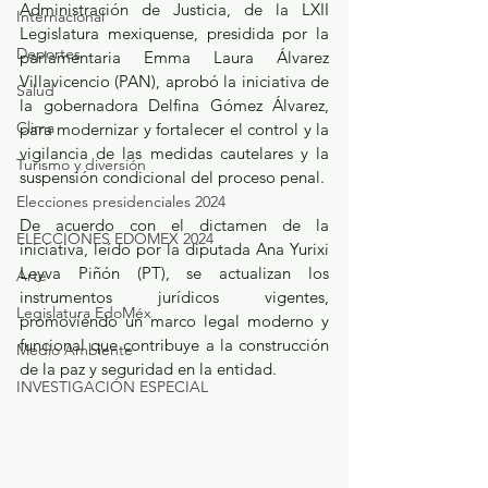
Administración de Justicia, de la LXII 
Internacional
Legislatura mexiquense, presidida por la 
Deportes
parlamentaria Emma Laura Álvarez 
Villavicencio (PAN), aprobó la iniciativa de 
Salud
la gobernadora Delfina Gómez Álvarez, 
Clima
para modernizar y fortalecer el control y la 
vigilancia de las medidas cautelares y la 
Turismo y diversión
suspensión condicional del proceso penal.
Elecciones presidenciales 2024
De acuerdo con el dictamen de la 
ELECCIONES EDOMEX 2024
iniciativa, leído por la diputada Ana Yurixi 
Leyva Piñón (PT), se actualizan los 
Arte
instrumentos jurídicos vigentes, 
Legislatura EdoMéx
promoviendo un marco legal moderno y 
funcional que contribuye a la construcción 
Medio Ambiente
de la paz y seguridad en la entidad.
INVESTIGACIÓN ESPECIAL