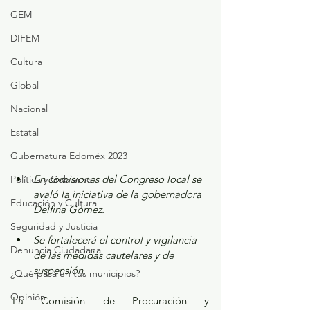
GEM
DIFEM
Cultura
Global
Nacional
Estatal
Gubernatura Edoméx 2023
En comisiones del Congreso local se 
Política y Gobierno
avaló la iniciativa de la gobernadora 
Educación y Cultura
Delfina Gómez.
Seguridad y Justicia
Se fortalecerá el control y vigilancia 
Denuncia Ciudadana
de las medidas cautelares y de 
suspensión.
¿Qué pasa en tus municipios?
Opinión
La Comisión de Procuración y 