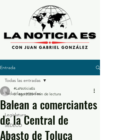
Entrada
Todas las entradas
#LaNoticiaEs
Todas las entradas
31 ago 2020
1 min de lectura
Balean a comerciantes
Congreso
de la Central de
Legislatura
SEDECO
Abasto de Toluca
GEM