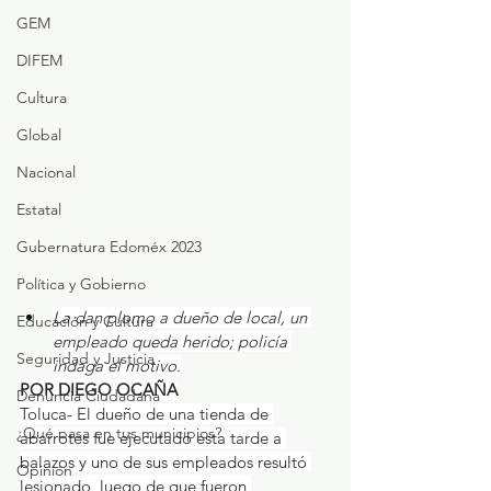
GEM
DIFEM
Cultura
Global
Nacional
Estatal
Gubernatura Edoméx 2023
Política y Gobierno
La dan plomo a dueño de local, un 
Educación y Cultura
empleado queda herido; policía 
Seguridad y Justicia
indaga el motivo.
POR DIEGO OCAÑA
Denuncia Ciudadana
Toluca- El dueño de una tienda de 
¿Qué pasa en tus municipios?
abarrotes fue ejecutado esta tarde a 
balazos y uno de sus empleados resultó 
Opinión
lesionado, luego de que fueron 