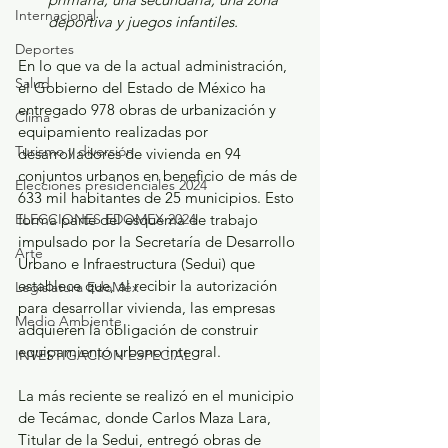
Internacional
deportiva y juegos infantiles.
Deportes
En lo que va de la actual administración, 
Salud
el Gobierno del Estado de México ha 
entregado 978 obras de urbanización y 
Clima
equipamiento realizadas por 
Turismo y diversión
desarrolladores de vivienda en 94 
conjuntos urbanos en beneficio de más de 
Elecciones presidenciales 2024
633 mil habitantes de 25 municipios. Esto 
ELECCIONES EDOMEX 2024
forma parte del esquema de trabajo 
impulsado por la Secretaría de Desarrollo 
Arte
Urbano e Infraestructura (Sedui) que 
establece que, al recibir la autorización 
Legislatura EdoMéx
para desarrollar vivienda, las empresas 
Medio Ambiente
adquieren la obligación de construir 
equipamiento urbano integral.
INVESTIGACIÓN ESPECIAL
La más reciente se realizó en el municipio 
de Tecámac, donde Carlos Maza Lara, 
Titular de la Sedui, entregó obras de 