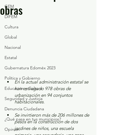
obras
GEM
DIFEM
Cultura
Global
Nacional
Estatal
Gubernatura Edoméx 2023
Política y Gobierno
En la actual administración estatal se 
Educación y Cultura
han entregado 978 obras de 
urbanización en 94 conjuntos 
Seguridad y Justicia
habitacionales.
Denuncia Ciudadana
Se invirtieron más de 206 millones de 
¿Qué pasa en tus municipios?
pesos en la construcción de dos 
jardines de niños, una escuela 
Opinión
primaria, una secundaria, una zona 