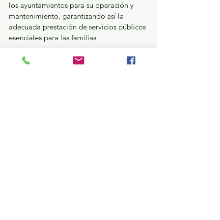
los ayuntamientos para su operación y 
mantenimiento, garantizando así la 
adecuada prestación de servicios públicos 
esenciales para las familias.
Con esta supervisión, el Gobierno del 
Estado de México brinda certeza jurídica 
a las familias que cumplen el sueño de 
adquirir una vivienda digna ya los 
empresarios que deciden invertir en la 
entidad.
GEM
Ver todo
Entradas recientes