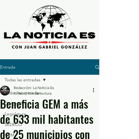
Entrada
Todas las entradas
Redacción: La Noticia Es
Todas las entradas
15 feb
2 min de lectura
Beneficia GEM a más
Congreso
de 633 mil habitantes
Legislatura
SEDECO
de 25 municipios con
GEM