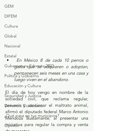
GEM
DIFEM
Cultura
Global
Nacional
Estatal
 En México 8 de cada 10 perros o 
Gubernatura Edoméx 2023
gatos que se adquieren o adoptan, 
permanecen seis meses en una casa y 
Política y Gobierno
luego viven en el abandono.
Educación y Cultura
El día de hoy vengo en nombre de la 
Seguridad y Justicia
sociedad civil, que reclama regular, 
prevenir y sancionar el maltrato animal, 
Denuncia Ciudadana
afirmó el diputado federal Marco Antonio 
¿Qué pasa en tus municipios?
Mendoza Bustamante, al presentar una 
iniciativa para regular la compra y venta 
Opinión
de mascotas.