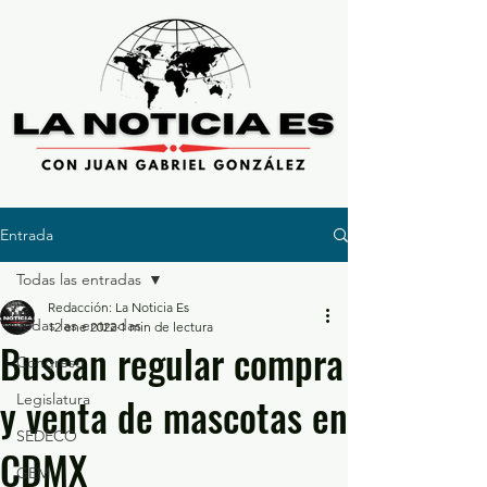
Entrada
Todas las entradas
Redacción: La Noticia Es
Todas las entradas
12 ene 2022
1 min de lectura
Buscan regular compra
Congreso
y venta de mascotas en
Legislatura
SEDECO
CDMX
GEM