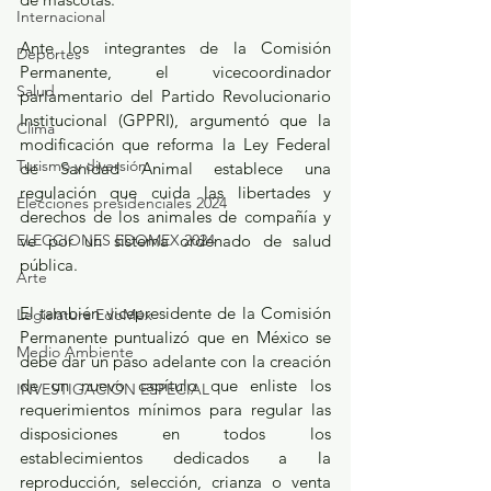
Internacional
Ante los integrantes de la Comisión 
Deportes
Permanente, el vicecoordinador 
Salud
parlamentario del Partido Revolucionario 
Institucional (GPPRI), argumentó que la 
Clima
modificación que reforma la Ley Federal 
Turismo y diversión
de Sanidad Animal establece una 
regulación que cuida las libertades y 
Elecciones presidenciales 2024
derechos de los animales de compañía y 
ELECCIONES EDOMEX 2024
ve por un sistema ordenado de salud 
pública.
Arte
El también vicepresidente de la Comisión 
Legislatura EdoMéx
Permanente puntualizó que en México se 
Medio Ambiente
debe dar un paso adelante con la creación 
de un nuevo capítulo que enliste los 
INVESTIGACIÓN ESPECIAL
requerimientos mínimos para regular las 
disposiciones en todos los 
establecimientos dedicados a la 
reproducción, selección, crianza o venta 