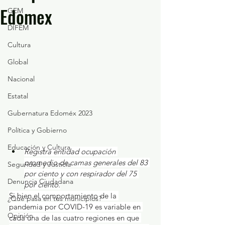
Edomex
GEM
DIFEM
Cultura
Global
Nacional
Estatal
Gubernatura Edoméx 2023
Política y Gobierno
Educación y Cultura
Registra entidad ocupación 
promedio de camas generales del 83 
Seguridad y Justicia
por ciento y con respirador del 75 
Denuncia Ciudadana
por ciento.
Si bien el comportamiento de la 
¿Qué pasa en tus municipios?
pandemia por COVID-19 es variable en 
Opinión
cada una de las cuatro regiones en que 