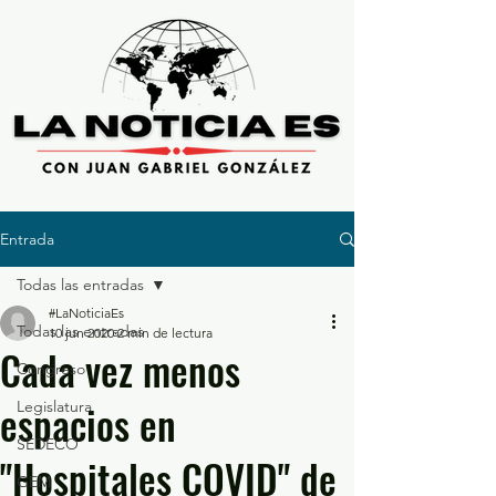
Entrada
Todas las entradas
#LaNoticiaEs
Todas las entradas
10 jun 2020
2 min de lectura
Cada vez menos
Congreso
espacios en
Legislatura
SEDECO
"Hospitales COVID" de
GEM