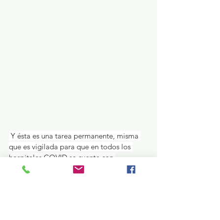
 Y ésta es una tarea permanente, misma 
que es vigilada para que en todos los 
hospitales COVID se cuente con 
cubrebocas, mascarillas N95, batas, 
cofias, guantes, trajes tyvek y gel 
antibacterial, como lo recomienda la 
Organización Mundial de la Salud (OMS), 
por lo que se mantiene el compromiso 