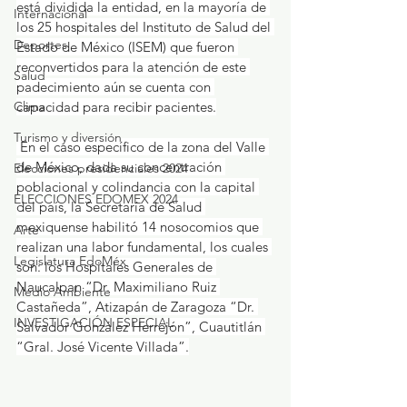
está dividida la entidad, en la mayoría de 
Internacional
los 25 hospitales del Instituto de Salud del 
Deportes
Estado de México (ISEM) que fueron 
reconvertidos para la atención de este 
Salud
padecimiento aún se cuenta con 
Clima
capacidad para recibir pacientes.
Turismo y diversión
 En el caso específico de la zona del Valle 
de México, dada su concentración 
Elecciones presidenciales 2024
poblacional y colindancia con la capital 
ELECCIONES EDOMEX 2024
del país, la Secretaría de Salud 
mexiquense habilitó 14 nosocomios que 
Arte
realizan una labor fundamental, los cuales 
Legislatura EdoMéx
son: los Hospitales Generales de 
Naucalpan “Dr. Maximiliano Ruiz 
Medio Ambiente
Castañeda”, Atizapán de Zaragoza “Dr. 
INVESTIGACIÓN ESPECIAL
Salvador González Herrejón”, Cuautitlán 
“Gral. José Vicente Villada”.