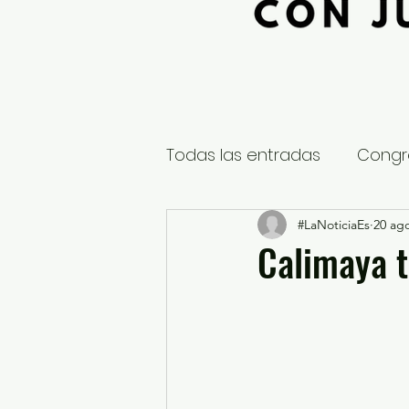
Todas las entradas
Congr
Global
Nacional
#LaNoticiaEs
20 ag
E
Calimaya t
Educación y Cultura
S
¿Qué pasa en tus municip