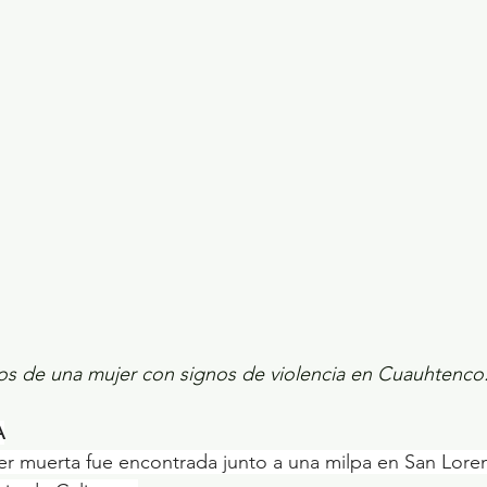
ecciones presidenciales 2024
ELECCIONES EDOME
dio Ambiente
INVESTIGACIÓN ESPECIAL
os de una mujer con signos de violencia en Cuauhtenco
A
 muerta fue encontrada junto a una milpa en San Lore