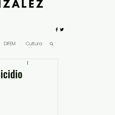
DIFEM
Cultura
 Gobierno
icidio
Salud
Clima