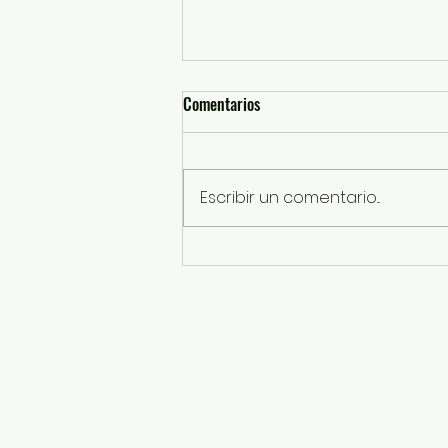
Comentarios
Escribir un comentario...
Fiscalia Edoméx vincula a proceso
en contra de investigado por
feminicidio