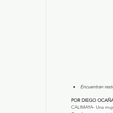
Turismo y diversión
El
Legislatura EdoMéx
Me
Encuentran rest
POR DIEGO OCAÑ
CALIMAYA- Una mujer