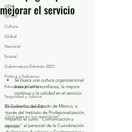
mejorar el servicio
GEM
DIFEM
Cultura
Global
Nacional
Estatal
Gubernatura Edoméx 2023
Política y Gobierno
Se busca una cultura organizacional 
basada en la confianza, la mejora 
Educación y Cultura
continua y la calidad en el servicio.
Seguridad y Justicia
El Gobierno del Estado de México, a 
Denuncia Ciudadana
través del Instituto de Profesionalización, 
¿Qué pasa en tus municipios?
impartió el curso “Comunicación y 
servicio” al personal de la Coordinación 
Opinión
de Servicios Auxiliares a Contingencias y 