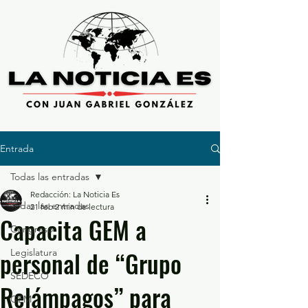
Entrada
Todas las entradas
Redacción: La Noticia Es
Todas las entradas
21 feb
2 min de lectura
Capacita GEM a
Congreso
personal de “Grupo
Legislatura
SEDECO
Relámpagos” para
GEM