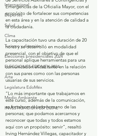
Internacional
Emergencias de la Oficialía Mayor, con el 
propósito de fortalecer sus competencias 
Deportes
en esta área y en la atención de calidad a 
Salud
la ciudadanía.
Clima
La capacitación tuvo una duración de 20 
Turismo y diversión
horas y se desarrolló en modalidad 
presencial, con el objetivo de que el 
Elecciones presidenciales 2024
personal aplique herramientas para una 
comunicación eficaz tanto en la relación 
ELECCIONES EDOMEX 2024
con sus pares como con las personas 
Arte
usuarias de sus servicios.
Legislatura EdoMéx
“Lo más importante que trabajamos en 
Medio Ambiente
este curso, además de la comunicación, 
es fortalecer el lado humano de las 
INVESTIGACIÓN ESPECIAL
personas; que podamos acercarnos y 
reconocer que todas y todos estamos 
aquí con un propósito: servir”, resaltó 
Irving Hernández Villegas, capacitador y 