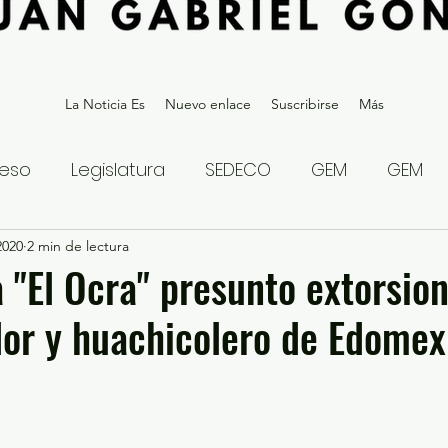
La Noticia Es
Nuevo enlace
Suscribirse
Más
eso
Legislatura
SEDECO
GEM
GEM
2020
statal
2 min de lectura
Gubernatura Edoméx 2023
Política y
 "El Ocra" presunto extorsio
or y huachicolero de Edomex
eguridad y Justicia
Denuncia Ciudadana
ios?
Opinión
Internacional
Deportes