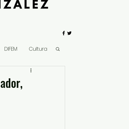
DIFEM
Cultura
 Gobierno
nador,
Salud
Clima