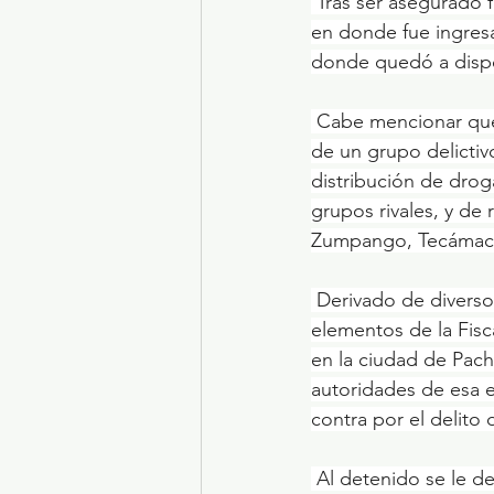
 ​Tras ser asegurado fue trasladado en un dispositivo de seguridad a territorio mexiquense, 
en donde fue ingresa
donde quedó a dispos
 ​Cabe mencionar que este sujeto era buscado por la FGJEM, ya que al parecer es el líder 
de un grupo delictiv
distribución de dro
grupos rivales, y de 
Zumpango, Tecámac, 
 ​Derivado de diversos trabajos de inteligencia, de campo y gabinete realizados por 
elementos de la Fisc
en la ciudad de Pach
autoridades de esa e
contra por el delito
 ​Al detenido se le debe considerar inocente hasta que sea dictada una sentencia 