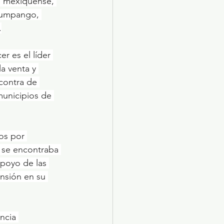
 Zumpango, 
.
a venta y 
contra de 
municipios de 
 se encontraba 
apoyo de las 
nsión en su 