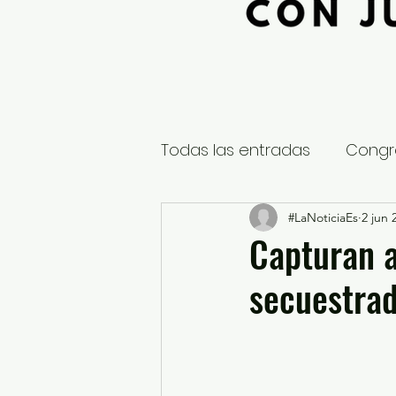
Todas las entradas
Congr
Global
Nacional
#LaNoticiaEs
2 jun 
E
Capturan a
secuestrad
Educación y Cultura
S
¿Qué pasa en tus municip