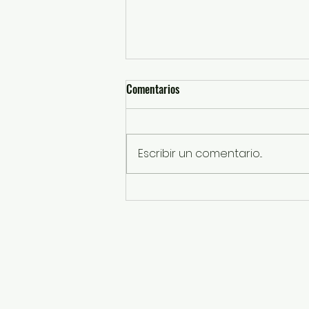
Comentarios
Escribir un comentario...
SSEM y Policía Municipal detienen
a probables desplazadores de
tarjetas bancarias