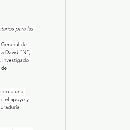
tarios para las 
 a David “N”, 
s investigado 
 de 
n el apoyo y 
uraduría 