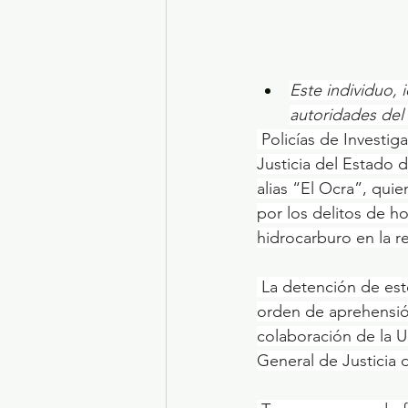
Este individuo, 
autoridades de
 Policías de Investigación de la Fiscalía Regional de Tecámac, de esta Fiscalía General de 
Justicia del Estado
alias “El Ocra”, quie
por los delitos de h
hidrocarburo en la 
 ​La detención de este sujeto fue realizada en Pachuca, Hidalgo, en cumplimiento a una 
orden de aprehensión
colaboración de la U
General de Justicia d