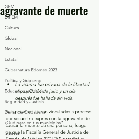
agravante de muerte
GEM
DIFEM
Cultura
Global
Nacional
Estatal
Gubernatura Edoméx 2023
Política y Gobierno
La víctima fue privada de la libertad 
Educación y Cultura
el pasado 24 de julio y un día 
después fue hallada sin vida.
Seguridad y Justicia
Seis personas fueron vinculadas a proceso 
Denuncia Ciudadana
por secuestro exprés con la agravante de 
¿Qué pasa en tus municipios?
causar la muerte de una persona, luego 
de que la Fiscalía General de Justicia del 
Opinión
Estado de México (FGJEM) acreditó su 