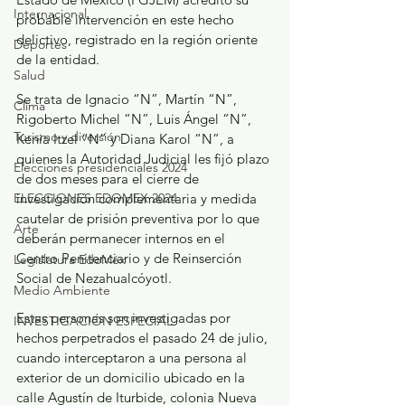
Internacional
probable intervención en este hecho 
delictivo, registrado en la región oriente 
Deportes
de la entidad.
Salud
Se trata de Ignacio “N”, Martín “N”, 
Clima
Rigoberto Michel “N”, Luis Ángel “N”, 
Turismo y diversión
Kenia Itzel “N” y Diana Karol “N”, a 
quienes la Autoridad Judicial les fijó plazo 
Elecciones presidenciales 2024
de dos meses para el cierre de 
ELECCIONES EDOMEX 2024
investigación complementaria y medida 
cautelar de prisión preventiva por lo que 
Arte
deberán permanecer internos en el 
Centro Penitenciario y de Reinserción 
Legislatura EdoMéx
Social de Nezahualcóyotl.
Medio Ambiente
Estas personas son investigadas por 
INVESTIGACIÓN ESPECIAL
hechos perpetrados el pasado 24 de julio, 
cuando interceptaron a una persona al 
exterior de un domicilio ubicado en la 
calle Agustín de Iturbide, colonia Nueva 