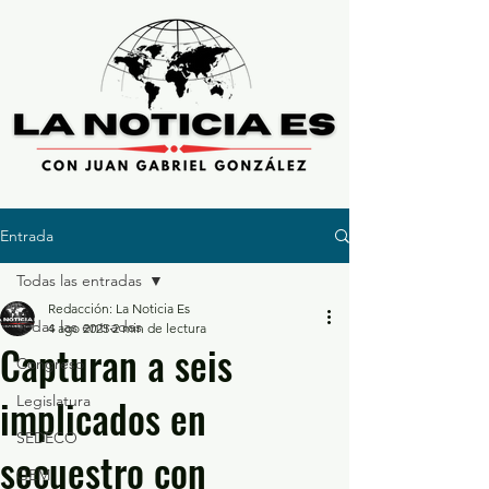
Entrada
Todas las entradas
Redacción: La Noticia Es
Todas las entradas
4 ago 2025
2 min de lectura
Capturan a seis
Congreso
implicados en
Legislatura
SEDECO
secuestro con
GEM