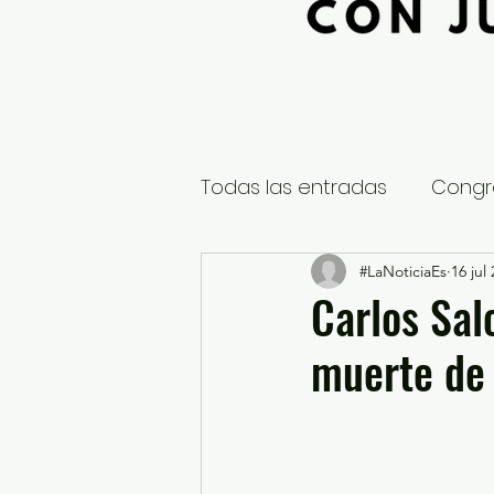
Todas las entradas
Congr
Global
Nacional
#LaNoticiaEs
16 jul
E
Carlos Sal
muerte de
Educación y Cultura
S
¿Qué pasa en tus municip