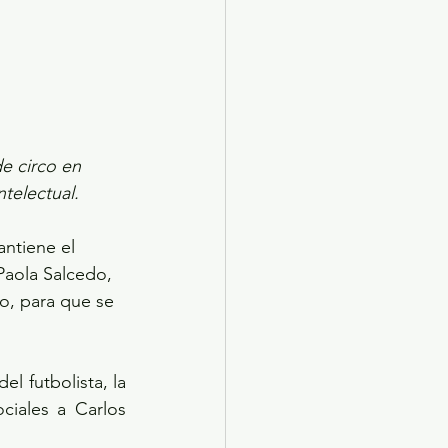
e circo en 
ntelectual.
ntiene el 
Paola Salcedo, 
do, para que se 
 futbolista, la 
iales a Carlos 