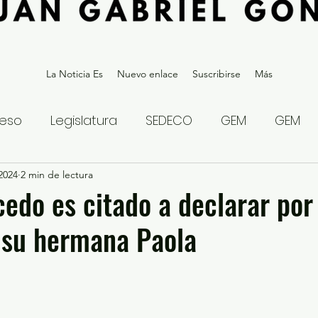
La Noticia Es
Nuevo enlace
Suscribirse
Más
eso
Legislatura
SEDECO
GEM
GEM
 2024
statal
2 min de lectura
Gubernatura Edoméx 2023
Política y
cedo es citado a declarar por
 su hermana Paola
eguridad y Justicia
Denuncia Ciudadana
ios?
Opinión
Internacional
Deportes