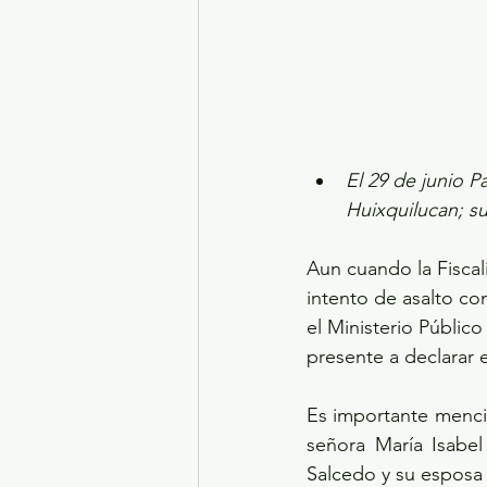
El 29 de junio P
Huixquilucan; su
Aun cuando la Fiscal
intento de asalto com
el Ministerio Público
presente a declarar 
Es importante mencio
señora María Isabel
Salcedo y su esposa 