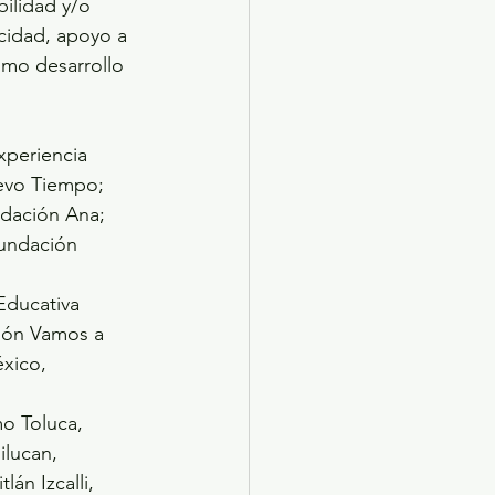
bilidad y/o 
cidad, apoyo a 
omo desarrollo 
xperiencia 
evo Tiempo; 
dación Ana; 
undación 
Educativa 
ión Vamos a 
xico,
mo Toluca, 
lucan, 
án Izcalli, 