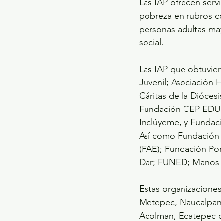
Las IAP ofrecen servi
pobreza en rubros c
personas adultas may
social.
Las IAP que obtuvie
Juvenil; Asociación 
Cáritas de la Dióce
Fundación CEP EDUF
Inclúyeme, y Fundació
Así como Fundación P
(FAE); Fundación Po
Dar; FUNED; Manos d
Estas organizaciones
Metepec, Naucalpan d
Acolman, Ecatepec de