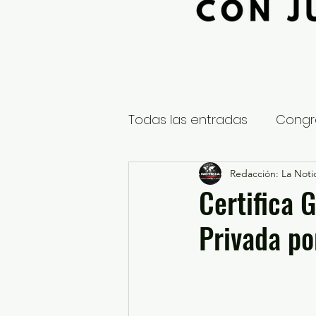
Todas las entradas
Congr
Global
Nacional
Redacción: La Notic
E
Certifica 
Privada p
Educación y Cultura
S
¿Qué pasa en tus municip