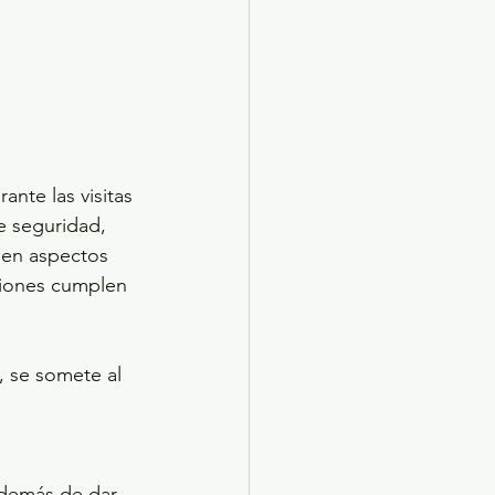
nte las visitas 
de seguridad, 
o en aspectos 
uciones cumplen 
, se somete al 
además de dar 