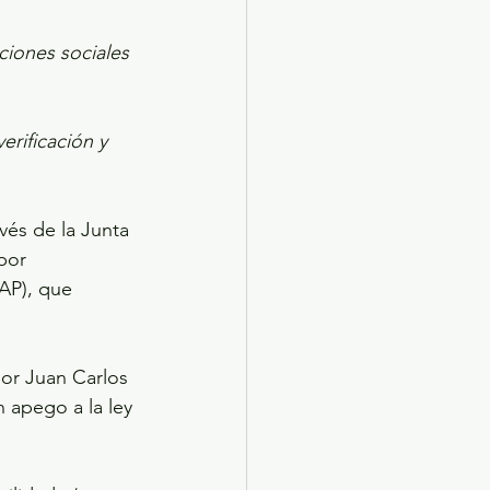
ciones sociales 
erificación y 
vés de la Junta 
por 
IAP), que 
or Juan Carlos 
 apego a la ley 