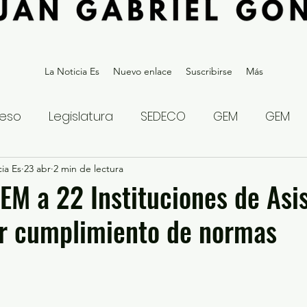
La Noticia Es
Nuevo enlace
Suscribirse
Más
eso
Legislatura
SEDECO
GEM
GEM
ia Es
statal
23 abr
2 min de lectura
Gubernatura Edoméx 2023
Política y
GEM a 22 Instituciones de Asi
or cumplimiento de normas
eguridad y Justicia
Denuncia Ciudadana
ios?
Opinión
Internacional
Deportes