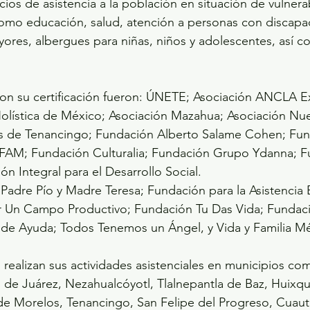
cios de asistencia a la población en situación de vulnera
omo educación, salud, atención a personas con discapa
ores, albergues para niñas, niños y adolescentes, así c
ron su certificación fueron: ÚNETE; Asociación ANCLA E
Holística de México; Asociación Mazahua; Asociación Nu
sis de Tenancingo; Fundación Alberto Salame Cohen; Fun
AM; Fundación Culturalia; Fundación Grupo Ydanna; F
n Integral para el Desarrollo Social.
adre Pío y Madre Teresa; Fundación para la Asistencia 
r Un Campo Productivo; Fundación Tu Das Vida; Fundac
e Ayuda; Todos Tenemos un Ángel, y Vida y Familia Mé
 realizan sus actividades asistenciales en municipios co
e Juárez, Nezahualcóyotl, Tlalnepantla de Baz, Huixqui
 Morelos, Tenancingo, San Felipe del Progreso, Cuautitl