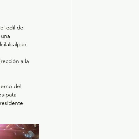
el edil de 
 una 
ilalcalpan.
rección a la 
ierno del 
os pata 
residente 