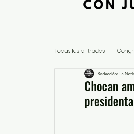
Todas las entradas
Congr
Global
Nacional
Redacción: La Notic
E
Chocan amb
presidenta
Educación y Cultura
S
¿Qué pasa en tus municip