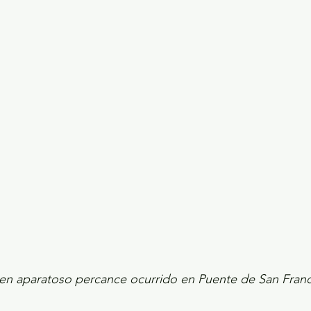
ecciones presidenciales 2024
ELECCIONES EDOME
dio Ambiente
INVESTIGACIÓN ESPECIAL
 en aparatoso percance ocurrido en Puente de San Franc