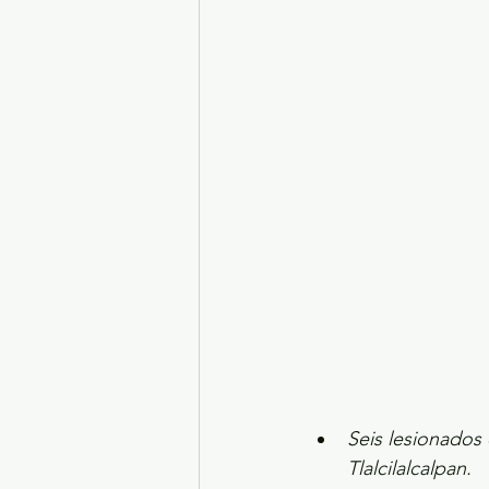
Turismo y diversión
El
Legislatura EdoMéx
Me
Seis lesionados
Tlalcilalcalpan. 