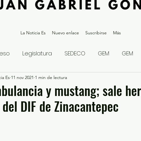
La Noticia Es
Nuevo enlace
Suscribirse
Más
eso
Legislatura
SEDECO
GEM
GEM
ia Es
statal
11 nov 2021
Gubernatura Edoméx 2023
1 min de lectura
Política y
ulancia y mustang; sale her
 del DIF de Zinacantepec
eguridad y Justicia
Denuncia Ciudadana
ios?
Opinión
Internacional
Deportes