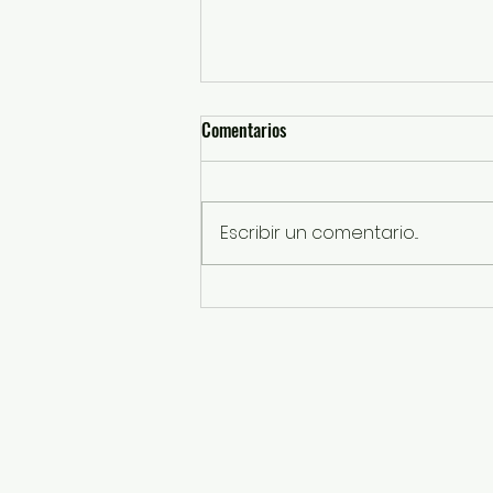
Comentarios
Escribir un comentario...
Enciende Mi Banda El Mexicano la
fiesta por los 200 años de
Almoloya