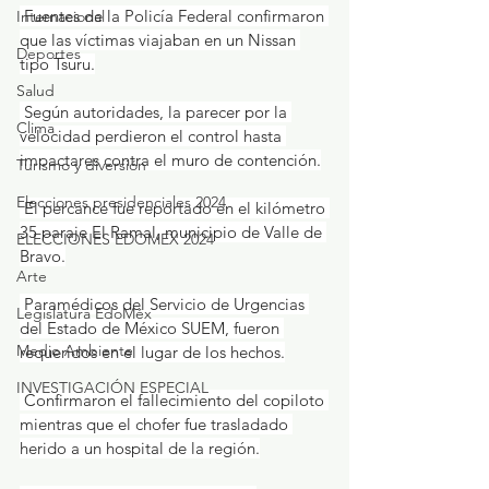
 Fuentes de la Policía Federal confirmaron 
Internacional
que las víctimas viajaban en un Nissan 
Deportes
tipo Tsuru.
Salud
 Según autoridades, la parecer por la 
Clima
velocidad perdieron el control hasta 
impactares contra el muro de contención.
Turismo y diversión
Elecciones presidenciales 2024
 El percance fue reportado en el kilómetro 
35 paraje El Ramal, municipio de Valle de 
ELECCIONES EDOMEX 2024
Bravo.
Arte
 Paramédicos del Servicio de Urgencias 
Legislatura EdoMéx
del Estado de México SUEM, fueron 
Medio Ambiente
requeridos en el lugar de los hechos.
INVESTIGACIÓN ESPECIAL
 Confirmaron el fallecimiento del copiloto 
mientras que el chofer fue trasladado 
herido a un hospital de la región.