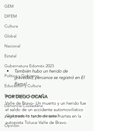
GEM
DIFEM
Cultura
Global
Nacional
Estatal
Gubernatura Edoméx 2023
También hubo un herido de 
Política y Gobierno
gravedad; percance se registró en El 
Ramal.
Educación y Cultura
Seguridad y Justicia
POR DIEGO OCAÑA
Valle de Bravo- Un muerto y un herido fue 
Denuncia Ciudadana
el saldo de un accidente automovilístico 
¿Qué pasa en tus municipios?
registrado la tarde de este martes en la 
autopista Toluca-Valle de Bravo.
Opinión