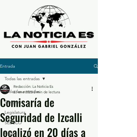
Entrada
Todas las entradas
Redacción: La Noticia Es
Todas las entradas
23 ene 2025
2 min de lectura
Comisaría de
Congreso
Seguridad de Izcalli
Legislatura
SEDECO
localizó en 20 días a
GEM