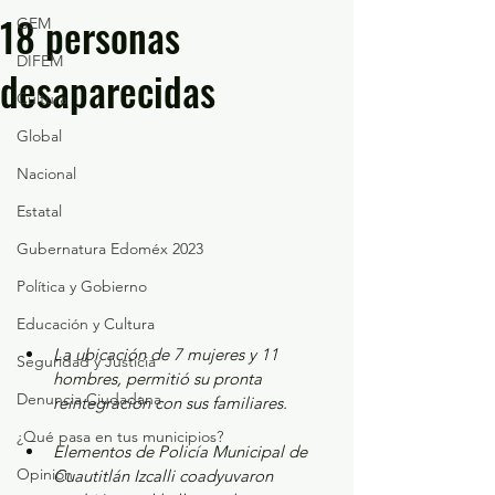
18 personas
GEM
DIFEM
desaparecidas
Cultura
Global
Nacional
Estatal
Gubernatura Edoméx 2023
Política y Gobierno
Educación y Cultura
La ubicación de 7 mujeres y 11 
Seguridad y Justicia
hombres, permitió su pronta 
Denuncia Ciudadana
reintegración con sus familiares.
¿Qué pasa en tus municipios?
Elementos de Policía Municipal de 
Opinión
Cuautitlán Izcalli coadyuvaron 