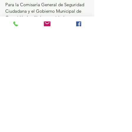
Para la Comisaría General de Seguridad 
Ciudadana y el Gobierno Municipal de 
Cuautitlán Izcalli, la seguridad es una 
responsabilidad de todos los días; 
continuamos trabajando para mejorar la 
calidad de vida de todas y todos.
Seguridad y Justicia
Ver todo
Entradas recientes