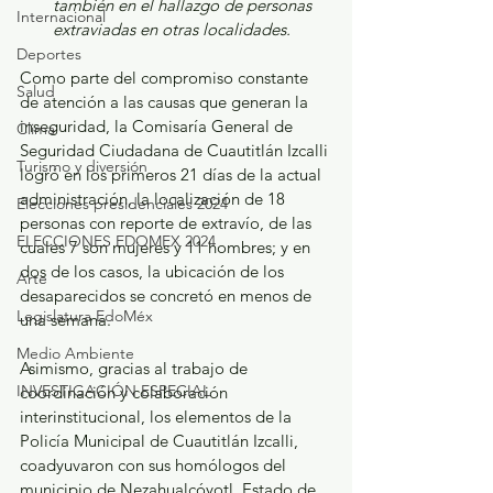
también en el hallazgo de personas 
Internacional
extraviadas en otras localidades.
Deportes
Como parte del compromiso constante 
Salud
de atención a las causas que generan la 
inseguridad, la Comisaría General de 
Clima
Seguridad Ciudadana de Cuautitlán Izcalli 
Turismo y diversión
logró en los primeros 21 días de la actual 
administración, la localización de 18 
Elecciones presidenciales 2024
personas con reporte de extravío, de las 
ELECCIONES EDOMEX 2024
cuales 7 son mujeres y 11 hombres; y en 
dos de los casos, la ubicación de los 
Arte
desaparecidos se concretó en menos de 
Legislatura EdoMéx
una semana.
Medio Ambiente
Asimismo, gracias al trabajo de 
INVESTIGACIÓN ESPECIAL
coordinación y colaboración 
interinstitucional, los elementos de la 
Policía Municipal de Cuautitlán Izcalli, 
coadyuvaron con sus homólogos del 
municipio de Nezahualcóyotl, Estado de 