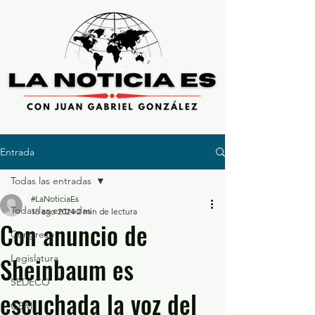
Entrada
Todas las entradas
#LaNoticiaEs
Todas las entradas
18 ago 2024
2 min de lectura
Con anuncio de
Congreso
Sheinbaum es
Legislatura
SEDECO
escuchada la voz del
GEM