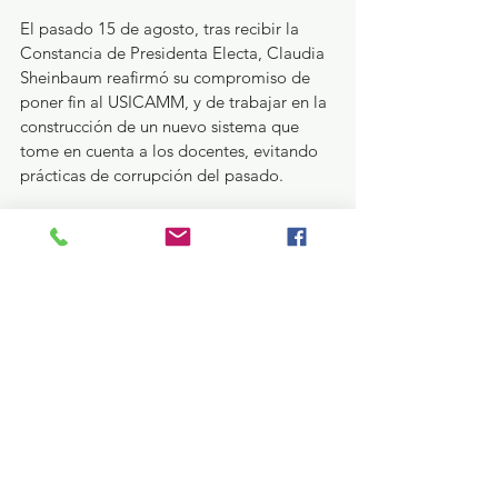
El pasado 15 de agosto, tras recibir la 
Constancia de Presidenta Electa, Claudia 
Sheinbaum reafirmó su compromiso de 
poner fin al USICAMM, y de trabajar en la 
construcción de un nuevo sistema que 
tome en cuenta a los docentes, evitando 
prácticas de corrupción del pasado.
La dirigencia sindical 2021-2024 ha 
expresado su compromiso con el 
desarrollo profesional de los maestros y, 
sin duda, el cambio anunciado por la 
próxima mandataria reafirma que su lucha 
por el bienestar del gremio educador en 
la entidad es permanente y consolida 
logros.
Educación y Cultura