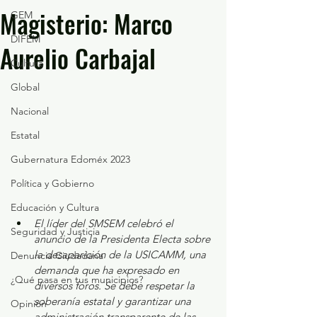
Magisterio: Marco
GEM
DIFEM
Aurelio Carbajal
Cultura
Global
Nacional
Estatal
Gubernatura Edoméx 2023
Política y Gobierno
Educación y Cultura
El líder del SMSEM celebró el 
Seguridad y Justicia
anuncio de la Presidenta Electa sobre 
la desaparición de la USICAMM, una 
Denuncia Ciudadana
demanda que ha expresado en 
¿Qué pasa en tus municipios?
diversos foros.
 Se
 debe respetar la 
soberanía estatal y garantizar una 
Opinión
administración transparente de las 