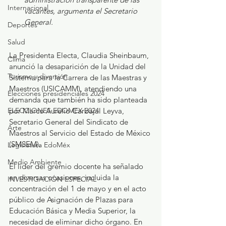
Internacional
vacantes, argumenta el Secretario 
General.
Deportes
Salud
La Presidenta Electa, Claudia Sheinbaum, 
Clima
anunció la desaparición de la Unidad del 
Turismo y diversión
Sistema para la Carrera de las Maestras y 
Maestros (USICAMM), atendiendo una 
Elecciones presidenciales 2024
demanda que también ha sido planteada 
ELECCIONES EDOMEX 2024
por Marco Aurelio Carbajal Leyva, 
Secretario General del Sindicato de 
Arte
Maestros al Servicio del Estado de México 
(SMSEM).
Legislatura EdoMéx
Medio Ambiente
El líder del gremio docente ha señalado 
en diversas ocasiones, incluida la 
INVESTIGACIÓN ESPECIAL
concentración del 1 de mayo y en el acto 
público de Asignación de Plazas para 
Educación Básica y Media Superior, la 
necesidad de eliminar dicho órgano. En 