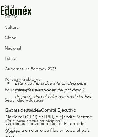
Edoméx
GEM
DIFEM
Cultura
Global
Nacional
Estatal
Gubernatura Edoméx 2023
Política y Gobierno
Estamos llamados a la unidad para 
ganar las elecciones del próximo 2 
Educación y Cultura
de junio, dijo el líder nacional del PRI.
Seguridad y Justicia
El presidente del Comité Ejecutivo 
Denuncia Ciudadana
Nacional (CEN) del PRI, Alejandro Moreno
¿Qué pasa en tus municipios?
Cárdenas, convocó desde el Estado de 
México a un cierre de filas en todo el país 
Opinión
para