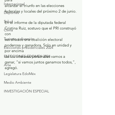
Internacional
alcanzar el triunfo en las elecciones 
federales y locales del próximo 2 de junio.
Deportes
Salud
En el informe de la diputada federal 
Cristina Ruiz, sostuvo que el PRI construyó 
Clima
con
Turismo y diversión
sus aliados una coalición electoral 
poderosa y ganadora. Solo en unidad y 
Elecciones presidenciales 2024
por encima
de los intereses personales vamos a 
ELECCIONES EDOMEX 2024
ganar, “si vamos juntos ganamos todos,”, 
Arte
agregó.
Legislatura EdoMéx
Medio Ambiente
INVESTIGACIÓN ESPECIAL