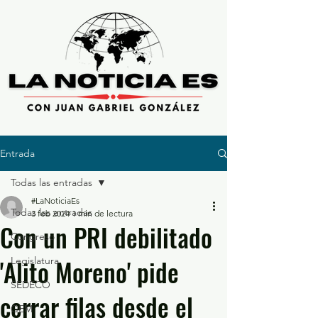
Entrada
Todas las entradas
#LaNoticiaEs
Todas las entradas
3 feb 2024
1 min de lectura
Con un PRI debilitado
Congreso
'Alito Moreno' pide
Legislatura
SEDECO
cerrar filas desde el
GEM