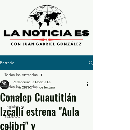
Entrada
Todas las entradas
Redacción: La Noticia Es
Todas las entradas
7 mar 2025
2 min de lectura
Conalep Cuautitlán
Congreso
Izcalli estrena "Aula
Legislatura
SEDECO
colibri" y
GEM