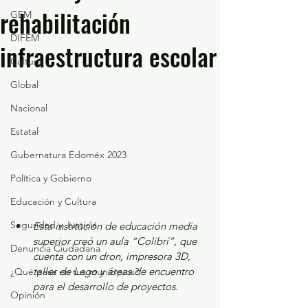
rehabilitación
GEM
DIFEM
infraestructura escolar
Cultura
Global
Nacional
Estatal
Gubernatura Edoméx 2023
Política y Gobierno
Educación y Cultura
Seguridad y Justicia
Esta institución de educación media 
superior creó un aula “Colibrí”, que 
Denuncia Ciudadana
cuenta con un dron, impresora 3D, 
taller de Lego y áreas de encuentro 
¿Qué pasa en tus municipios?
para el desarrollo de proyectos.
Opinión