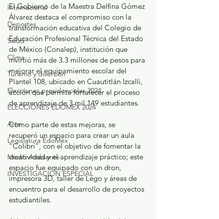
El Gobierno de la Maestra Delfina Gómez 
Internacional
Álvarez destaca el compromiso con la 
Deportes
transformación educativa del Colegio de 
Educación Profesional Técnica del Estado 
Salud
de México (Conalep), institución que 
Clima
invirtió más de 3.3 millones de pesos para 
mejorar el equipamiento escolar del 
Turismo y diversión
Plantel 108, ubicado en Cuautitlán Izcalli, 
Elecciones presidenciales 2024
acción que permite fortalecer el proceso 
de aprendizaje de 3 mil 149 estudiantes.
ELECCIONES EDOMEX 2024
Arte
Como parte de estas mejoras, se 
recuperó un espacio para crear un aula 
Legislatura EdoMéx
“Colibrí”, con el objetivo de fomentar la 
creatividad y el aprendizaje práctico; este 
Medio Ambiente
espacio fue equipado con un dron, 
INVESTIGACIÓN ESPECIAL
impresora 3D, taller de Lego y áreas de 
encuentro para el desarrollo de proyectos 
estudiantiles.