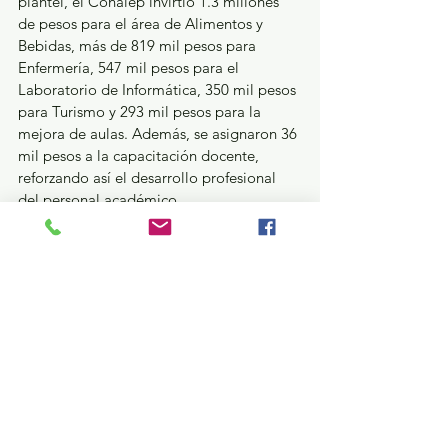
plantel, el Conalep invirtió 1.3 millones 
de pesos para el área de Alimentos y 
Bebidas, más de 819 mil pesos para 
Enfermería, 547 mil pesos para el 
Laboratorio de Informática, 350 mil pesos 
para Turismo y 293 mil pesos para la 
mejora de aulas. Además, se asignaron 36 
mil pesos a la capacitación docente, 
reforzando así el desarrollo profesional 
del personal académico.
Con estas acciones, en el Estado de 
México se reafirma que el trabajo en 
conjunto genera las condiciones óptimas 
en las escuelas para contribuir al 
desarrollo integral de la juventud 
mexiquense, garantizando su derecho a 
una educación pública de calidad.
¿Qué pasa en tus municipios?