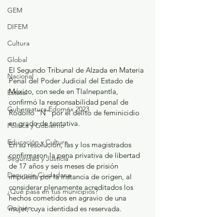
GEM
DIFEM
Cultura
Global
El Segundo Tribunal de Alzada en Materia 
Nacional
Penal del Poder Judicial del Estado de 
México, con sede en Tlalnepantla, 
Estatal
confirmó la responsabilidad penal de 
Gubernatura Edoméx 2023
Rodolfo “N” por el delito de feminicidio 
en grado de tentativa.
Política y Gobierno
Educación y Cultura
En su resolución, las y los magistrados 
confirmaron la pena privativa de libertad 
Seguridad y Justicia
de 17 años y seis meses de prisión 
Denuncia Ciudadana
impuesta por la instancia de origen, al 
considerar plenamente acreditados los 
¿Qué pasa en tus municipios?
hechos cometidos en agravio de una 
Opinión
mujer, cuya identidad es reservada.