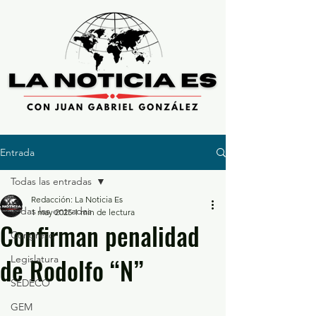
Entrada
Todas las entradas
Redacción: La Noticia Es
Todas las entradas
1 may 2025
1 min de lectura
Confirman penalidad
Congreso
de Rodolfo “N”
Legislatura
SEDECO
GEM