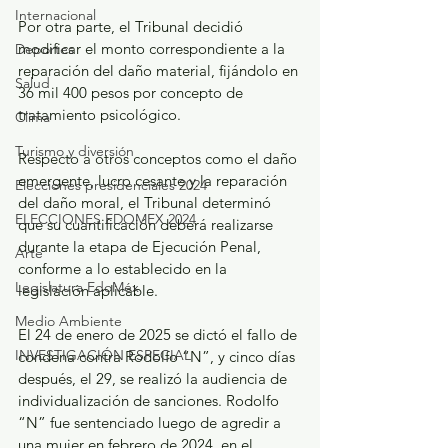
Internacional
Por otra parte, el Tribunal decidió 
modificar el monto correspondiente a la 
Deportes
reparación del daño material, fijándolo en 
Salud
36 mil 400 pesos por concepto de 
tratamiento psicológico.
Clima
Turismo y diversión
Respecto a otros conceptos como el daño 
emergente, lucro cesante y la reparación 
Elecciones presidenciales 2024
del daño moral, el Tribunal determinó 
ELECCIONES EDOMEX 2024
que su cuantificación deberá realizarse 
durante la etapa de Ejecución Penal, 
Arte
conforme a lo establecido en la 
Legislatura EdoMéx
legislación aplicable.
Medio Ambiente
El 24 de enero de 2025 se dictó el fallo de 
INVESTIGACIÓN ESPECIAL
condena contra Rodolfo “N”, y cinco días 
después, el 29, se realizó la audiencia de 
individualización de sanciones. Rodolfo 
“N” fue sentenciado luego de agredir a 
una mujer en febrero de 2024, en el 