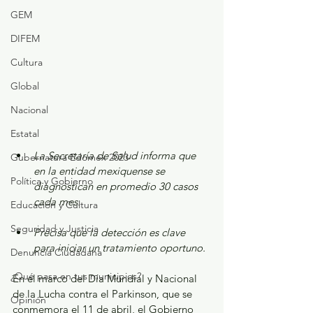
GEM
DIFEM
Cultura
Global
Nacional
Estatal
La Secretaría de Salud informa que 
Gubernatura Edoméx 2023
en la entidad mexiquense se 
Política y Gobierno
diagnostican en promedio 30 casos 
cada mes.
Educación y Cultura
Seguridad y Justicia
Precisa que la detección es clave 
para iniciar un tratamiento oportuno.
Denuncia Ciudadana
¿Qué pasa en tus municipios?
En el marco del Día Mundial y Nacional 
de la Lucha contra el Parkinson, que se 
Opinión
conmemora el 11 de abril, el Gobierno 