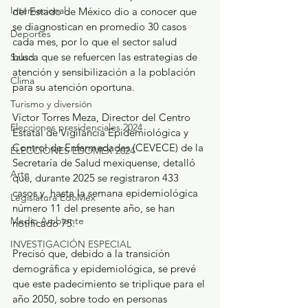
Internacional
del Estado de México dio a conocer que 
se diagnostican en promedio 30 casos 
Deportes
cada mes, por lo que el sector salud 
busca que se refuercen las estrategias de 
Salud
atención y sensibilización a la población 
Clima
para su atención oportuna.  
Turismo y diversión
Víctor Torres Meza, Director del Centro 
Elecciones presidenciales 2024
Estatal de Vigilancia Epidemiológica y 
Control de Enfermedades (CEVECE) de la 
ELECCIONES EDOMEX 2024
Secretaría de Salud mexiquense, detalló 
Arte
que, durante 2025 se registraron 433 
casos y, hasta la semana epidemiológica 
Legislatura EdoMéx
número 11 del presente año, se han 
Medio Ambiente
notificado 75.
INVESTIGACIÓN ESPECIAL
Precisó que, debido a la transición 
demográfica y epidemiológica, se prevé 
que este padecimiento se triplique para el 
año 2050, sobre todo en personas 