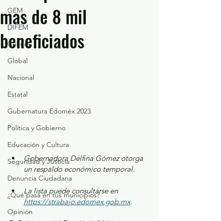
mas de 8 mil
GEM
DIFEM
beneficiados
Cultura
Global
Nacional
Estatal
Gubernatura Edoméx 2023
Política y Gobierno
Educación y Cultura
Gobernadora Delfina Gómez otorga 
Seguridad y Justicia
un respaldo económico temporal.
Denuncia Ciudadana
La lista puede consultarse en 
¿Qué pasa en tus municipios?
https://strabajo.edomex.gob.mx
.
Opinión