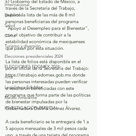
El Gobierno del Estado de México, a 
Internacional
través de la Secretaría del Trabajo, 
publicó la lista de las más de 8 mil 
Deportes
personas beneficiarias del programa 
Salud
“Apoyo al Desempleo para el Bienestar”, 
con el objetivo de contribuir a la 
Clima
estabilidad económica de mexiquenses 
Turismo y diversión
que pasan por esta situación.
Elecciones presidenciales 2024
La lista de folios está disponible en el 
ELECCIONES EDOMEX 2024
portal oficial de la Secretaría del Trabajo: 
https://strabajo.edomex.gob.mx donde 
Arte
las personas interesadas pueden verificar 
Legislatura EdoMéx
si resultaron beneficiadas con este 
programa que forma parte de las políticas 
Medio Ambiente
de bienestar impulsadas por la 
INVESTIGACIÓN ESPECIAL
Gobernadora Delfina Gómez Álvarez.
A cada beneficiario se le entregará de 1 a 
5 apoyos mensuales de 3 mil pesos cada 
uno, a través de una tarjeta del programa.