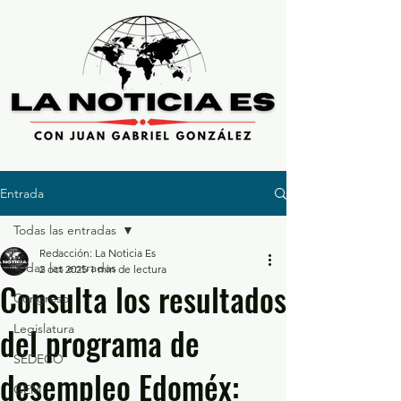
Entrada
Todas las entradas
Redacción: La Noticia Es
Todas las entradas
2 oct 2025
1 min de lectura
Consulta los resultados
Congreso
del programa de
Legislatura
SEDECO
desempleo Edoméx:
GEM