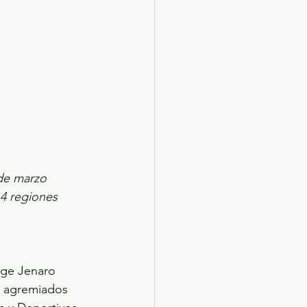
 de marzo 
14 regiones 
ige Jenaro 
s agremiados 