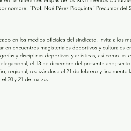
r en las diferentes etapas de los XLVII Eventos Culturale
por nombre: “Prof. Noé Pérez Pioquinta” Precursor del S
do en los medios oficiales del sindicato, invita a los ma
par en encuentros magisteriales deportivos y culturales en
egorías y disciplinas deportivas y artísticas, así como las 
 delegacional, el 13 de diciembre del presente año; sector
; regional, realizándose el 21 de febrero y finalmente la
 el 20 y 21 de marzo.