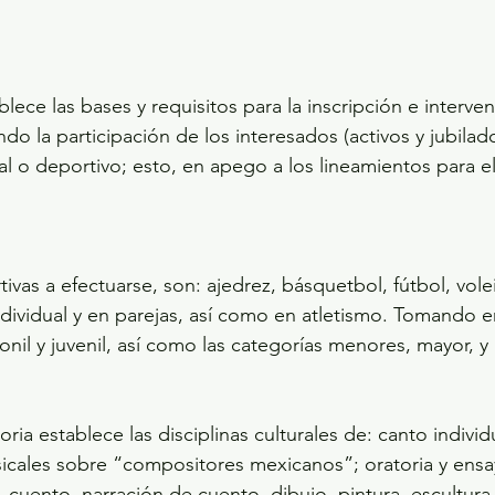
lece las bases y requisitos para la inscripción e interven
do la participación de los interesados (activos y jubilad
al o deportivo; esto, en apego a los lineamientos para el
tivas a efectuarse, son: ajedrez, básquetbol, fútbol, volei
individual y en parejas, así como en atletismo. Tomando 
onil y juvenil, así como las categorías menores, mayor, y
ia establece las disciplinas culturales de: canto individu
icales sobre “compositores mexicanos”; oratoria y ensa
 cuento, narración de cuento, dibujo, pintura, escultura,