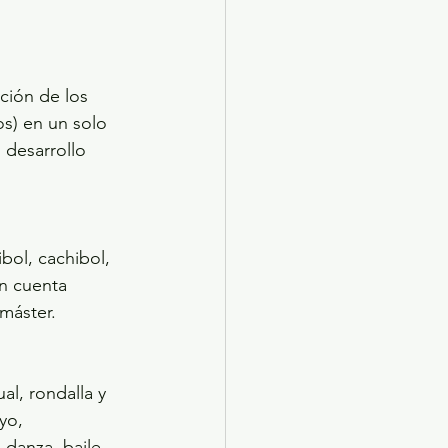
ción de los 
os) en un solo 
 desarrollo 
bol, cachibol, 
en cuenta 
 máster.
al, rondalla y 
yo, 
 danza, baile 