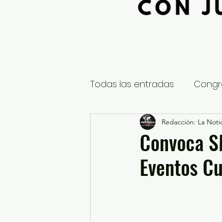
Todas las entradas
Congr
Global
Nacional
Redacción: La Notic
E
Convoca SM
Eventos Cu
Educación y Cultura
S
¿Qué pasa en tus municip