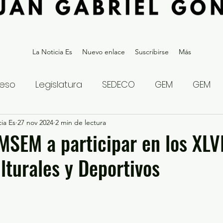
La Noticia Es
Nuevo enlace
Suscribirse
Más
eso
Legislatura
SEDECO
GEM
GEM
ia Es
statal
27 nov 2024
Gubernatura Edoméx 2023
2 min de lectura
Política y
SEM a participar en los XLVI
lturales y Deportivos
eguridad y Justicia
Denuncia Ciudadana
ios?
Opinión
Internacional
Deportes