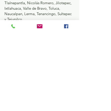
Tlalnepantla, Nicolás Romero, Jilotepec, 
Ixtlahuaca, Valle de Bravo, Toluca, 
Naucalpan, Lerma, Tenancingo, Sultepec 
y Tejupilco. 
Puntualizó que en estos eventos se 
informará a la ciudadanía y a las 
autoridades municipales sobre los 
alcances de la iniciativa de reforma 
constitucional, así como de los códigos 
Financiero y Electoral, ambos del Estado 
de México, mediante la cual “se garantiza 
la intervención del pueblo mexiquense 
con un marco legal que favorezca la 
transparencia, inclusión y eficiencia de los 
recursos públicos”. 
Estatal