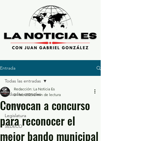
Entrada
Todas las entradas
Redacción: La Noticia Es
Todas las entradas
24 feb 2025
2 min de lectura
Convocan a concurso
Congreso
para reconocer el
Legislatura
SEDECO
mejor bando municipal
GEM