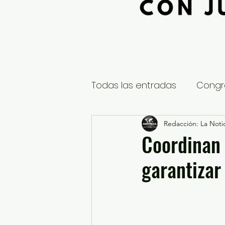
Todas las entradas
Congr
Global
Nacional
Redacción: La Notic
E
Coordinan 
garantizar
Educación y Cultura
S
¿Qué pasa en tus municip