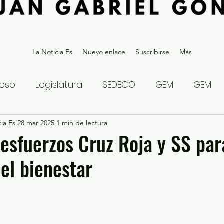
La Noticia Es
Nuevo enlace
Suscribirse
Más
eso
Legislatura
SEDECO
GEM
GEM
ia Es
statal
28 mar 2025
Gubernatura Edoméx 2023
1 min de lectura
Política y
esfuerzos Cruz Roja y SS par
 el bienestar
eguridad y Justicia
Denuncia Ciudadana
ios?
Opinión
Internacional
Deportes