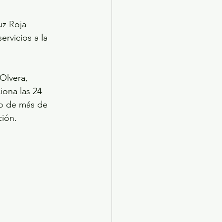
uz Roja 
rvicios a la 
Olvera, 
iona las 24 
go de más de 
ción.