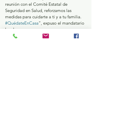
reunión con el Comité Estatal de 
Seguridad en Salud, reforzamos las 
medidas para cuidarte a ti y a tu familia. 
#QuédateEnCasa
”, expuso el mandatario 
local.
Tras insistir que el Edomex se encuentra 
en lo alto de los contagios y muertes por 
COVID-19, Del Mazo Maza enfatizó que el 
territorio mexiquense se mantiene hasta 
esta fecha en “Semáforo Rojo”. 
Estatal
Ver todo
Entradas recientes