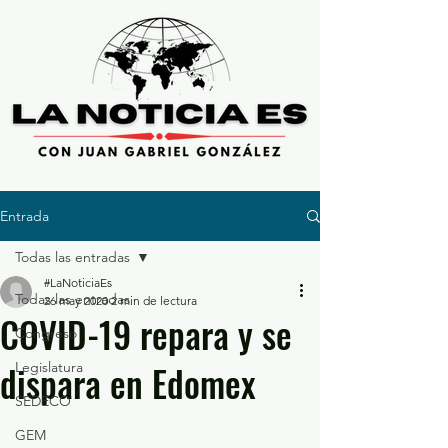
Entrada
Todas las entradas
#LaNoticiaEs
Todas las entradas
26 may 2020
2 min de lectura
COVID-19 repara y se
Congreso
dispara en Edomex
Legislatura
SEDECO
GEM