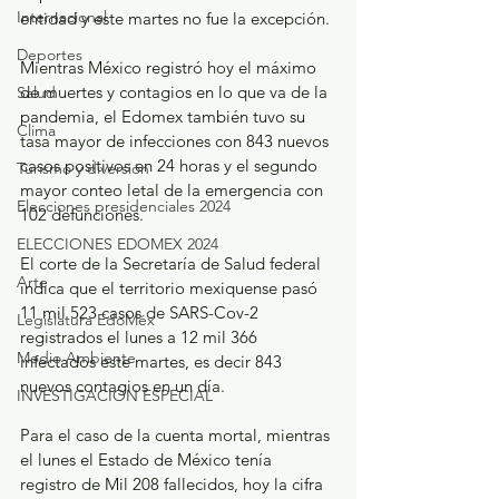
Internacional
entidad y este martes no fue la excepción.
Deportes
Mientras México registró hoy el máximo 
de muertes y contagios en lo que va de la 
Salud
pandemia, el Edomex también tuvo su 
Clima
tasa mayor de infecciones con 843 nuevos 
casos positivos en 24 horas y el segundo 
Turismo y diversión
mayor conteo letal de la emergencia con 
Elecciones presidenciales 2024
102 defunciones.
ELECCIONES EDOMEX 2024
El corte de la Secretaría de Salud federal 
Arte
indica que el territorio mexiquense pasó 
11 mil 523 casos de SARS-Cov-2 
Legislatura EdoMéx
registrados el lunes a 12 mil 366 
Medio Ambiente
infectados este martes, es decir 843 
nuevos contagios en un día.
INVESTIGACIÓN ESPECIAL
Para el caso de la cuenta mortal, mientras 
el lunes el Estado de México tenía 
registro de Mil 208 fallecidos, hoy la cifra 