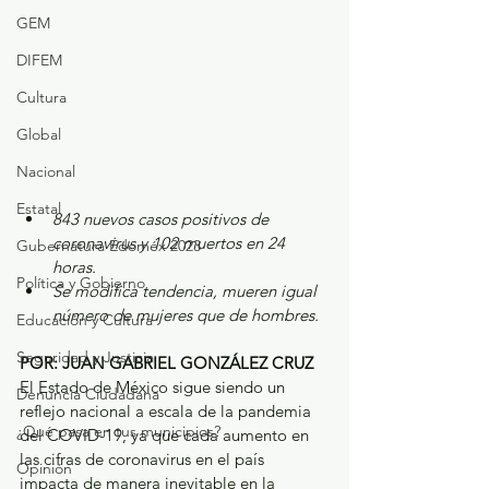
GEM
DIFEM
Cultura
Global
Nacional
Estatal
843 nuevos casos positivos de 
coronavirus y 102 muertos en 24 
Gubernatura Edoméx 2023
horas.
Política y Gobierno
Se modifica tendencia, mueren igual 
número de mujeres que de hombres.
Educación y Cultura
Seguridad y Justicia
POR: JUAN GABRIEL GONZÁLEZ CRUZ
El Estado de México sigue siendo un 
Denuncia Ciudadana
reflejo nacional a escala de la pandemia 
¿Qué pasa en tus municipios?
del COVID-19, ya que cada aumento en 
las cifras de coronavirus en el país 
Opinión
impacta de manera inevitable en la 