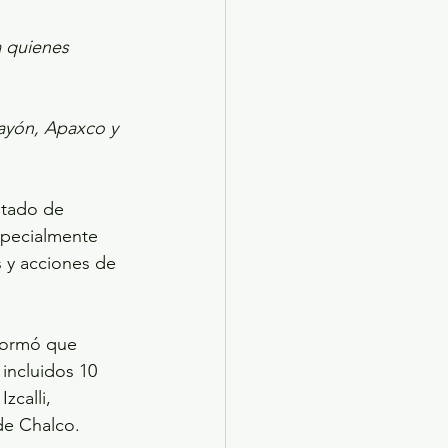
 quienes 
ayón, Apaxco y 
stado de 
specialmente 
s y acciones de 
nformó que 
incluidos 10 
zcalli, 
 de Chalco.