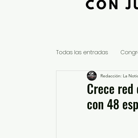
Todas las entradas
Congr
Global
Nacional
Redacción: La Notic
E
Crece red 
con 48 es
Educación y Cultura
S
¿Qué pasa en tus municip