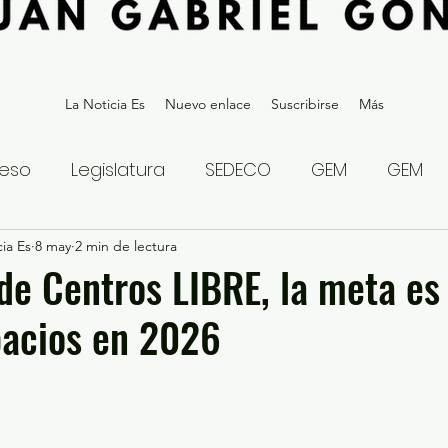
La Noticia Es
Nuevo enlace
Suscribirse
Más
eso
Legislatura
SEDECO
GEM
GEM
ia Es
statal
8 may
2 min de lectura
Gubernatura Edoméx 2023
Política y
de Centros LIBRE, la meta es
pacios en 2026
eguridad y Justicia
Denuncia Ciudadana
ios?
Opinión
Internacional
Deportes