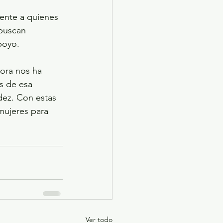
ente a quienes 
 buscan 
poyo.
ora nos ha 
s de esa 
dez. Con estas 
mujeres para 
Ver todo