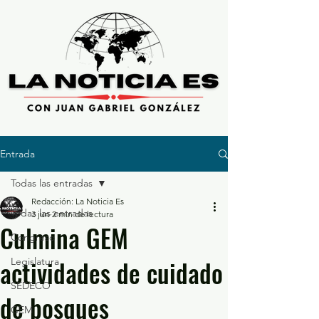
Entrada
Todas las entradas
Redacción: La Noticia Es
Todas las entradas
3 jun
2 min de lectura
Culmina GEM
Congreso
actividades de cuidado
Legislatura
SEDECO
de bosques
GEM