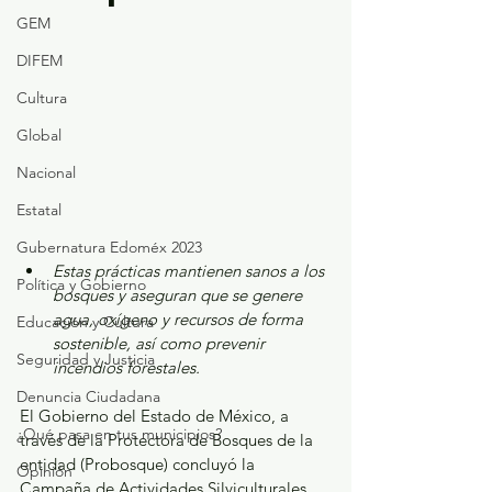
GEM
DIFEM
Cultura
Global
Nacional
Estatal
Gubernatura Edoméx 2023
Estas prácticas mantienen sanos a los 
Política y Gobierno
bosques y aseguran que se genere 
agua, oxígeno y recursos de forma 
Educación y Cultura
sostenible, así como prevenir 
Seguridad y Justicia
incendios forestales.
Denuncia Ciudadana
El Gobierno del Estado de México, a 
¿Qué pasa en tus municipios?
través de la Protectora de Bosques de la 
entidad (Probosque) concluyó la 
Opinión
Campaña de Actividades Silviculturales 