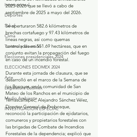
Internacional
2025-2026 que se llevó a cabo de 
septiembre de 2025 a mayo del 2026.
Deportes
Salud
Se aperturaron 582.6 kilómetros de 
brechas cortafuego y 97.43 kilómetros de 
Clima
líneas negras, así como quemas 
controladas en 551.69 hectáreas, que en 
Turismo y diversión
conjunto evitan la propagación del fuego 
Elecciones presidenciales 2024
en caso de un incendio forestal.
ELECCIONES EDOMEX 2024
Durante esta jornada de clausura, que se 
Arte
desarrolló en el marco de la Semana de 
los Bosques, en la comunidad de San 
Legislatura EdoMéx
Mateo de los Ranchos en el municipio de 
Medio Ambiente
Temascaltepec, Alejandro Sánchez Vélez, 
Director General de Probosque, 
INVESTIGACIÓN ESPECIAL
reconoció la participación de ejidatarios, 
comuneros y propietarios forestales con 
las brigadas de Combate de Incendios 
Forestales de la dependencia; explicó que 